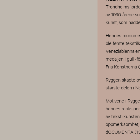
Trondheimsfjorden
av 1930-årene som
kunst, som hadd
Hennes monumenta
ble første teksti
Veneziabiennalen
medaljen i gull «
Fria Konstnerna (1
Ryggen skapte ov
største delen i 
Motivene i Ryggen
hennes reaksjone
av tekstilkunsten
oppmerksomhet, og 
dOCUMENTA (13) 