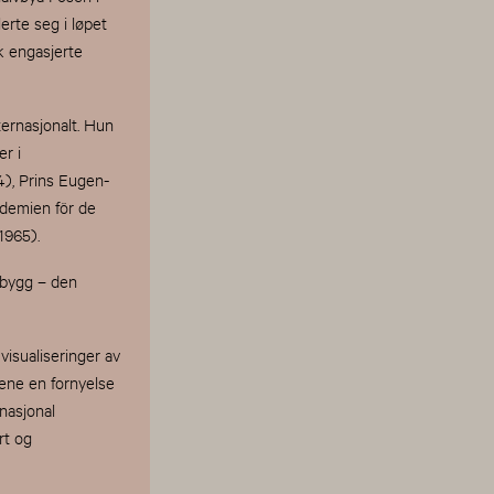
erte seg i løpet
k engasjerte
ernasjonalt. Hun
r i
4), Prins Eugen-
ademien för de
1965).
 bygg – den
isualiseringer av
ene en fornyelse
rnasjonal
rt og