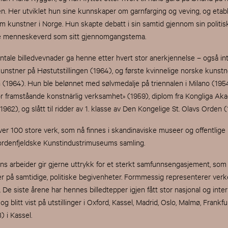
. Her utviklet hun sine kunnskaper om garnfarging og veving, og etabl
 kunstner i Norge. Hun skapte debatt i sin samtid gjennom sin politis
e menneskeverd som sitt gjennomgangstema.
le billedvevnader ga henne etter hvert stor anerkjennelse – også int
lkunstner på Høstutstillingen (1964), og første kvinnelige norske kunstne
 (1964). Hun ble belønnet med sølvmedalje på triennalen i Milano (195
för framståande konstnärlig verksamhet» (1959), diplom fra Kongliga Ak
962), og slått til ridder av 1. klasse av Den Kongelige St. Olavs Orden (
er 100 store verk, som nå finnes i skandinaviske museer og offentlige
Nordenfjeldske Kunstindustrimuseums samling.
s arbeider gir gjerne uttrykk for et sterkt samfunnsengasjement, som v
r på samtidige, politiske begivenheter. Formmessig representerer verk
. De siste årene har hennes billedtepper igjen fått stor nasjonal og inte
blitt vist på utstillinger i Oxford, Kassel, Madrid, Oslo, Malmø, Frankfu
i Kassel.