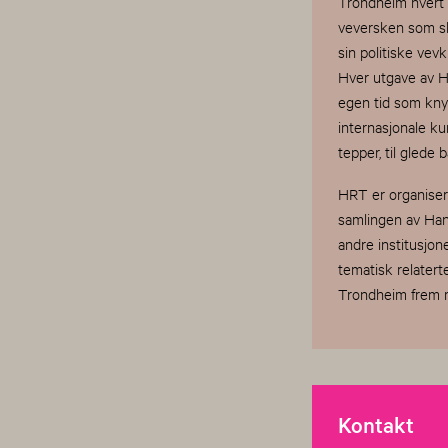
Trondheim hvert t
veversken som ska
sin politiske vevk
Hver utgave av H
egen tid som knyt
internasjonale ku
tepper, til glede 
HRT er organiser
samlingen av Han
andre institusjon
tematisk relatert
Trondheim frem 
Kontakt