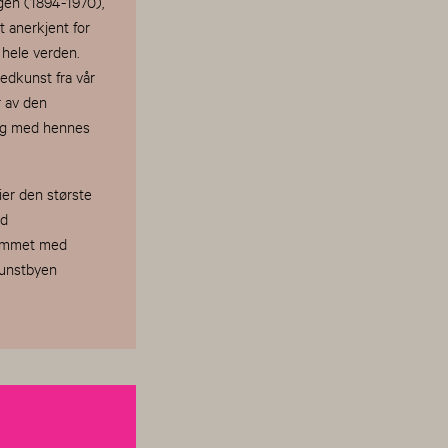
gen (1894-1970),
 anerkjent for
 hele verden.
edkunst fra vår
r av den
log med hennes
er den største
ed
grammet med
kunstbyen