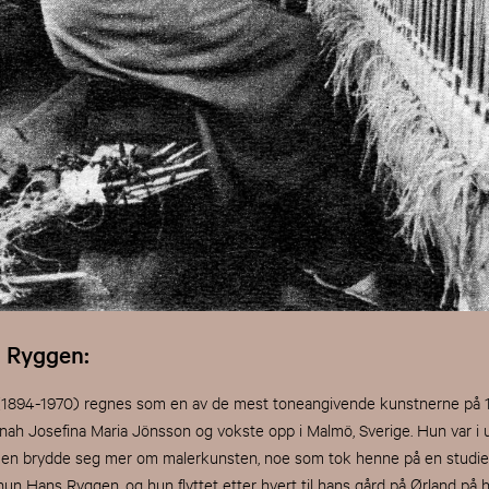
 Ryggen:
894-1970) regnes som en av de mest toneangivende kunstnerne på 19
nah Josefina Maria Jönsson og vokste opp i Malmö, Sverige. Hun var i
men brydde seg mer om malerkunsten, noe som tok henne på en studietu
un Hans Ryggen, og hun flyttet etter hvert til hans gård på Ørland på 