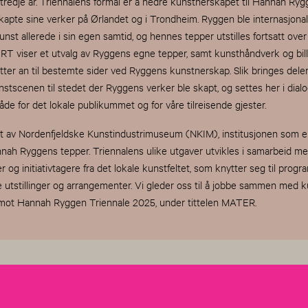
redje år. Triennalens formål er å hedre kunstnerskapet til Hannah Ryg
pte sine verker på Ørlandet og i Trondheim. Ryggen ble internasjonalt
unst allerede i sin egen samtid, og hennes tepper utstilles fortsatt over
RT viser et utvalg av Ryggens egne tepper, samt kunsthåndverk og bill
ter an til bestemte sider ved Ryggens kunstnerskap. Slik bringes dele
nstscenen til stedet der Ryggens verker ble skapt, og settes her i dia
både for det lokale publikummet og for våre tilreisende gjester.
t av Nordenfjeldske Kunstindustrimuseum (NKIM), institusjonen som ei
nah Ryggens tepper. Triennalens ulike utgaver utvikles i samarbeid m
er og initiativtagere fra det lokale kunstfeltet, som knytter seg til pro
e utstillinger og arrangementer. Vi gleder oss til å jobbe sammen med 
mot Hannah Ryggen Triennale 2025, under tittelen MATER.