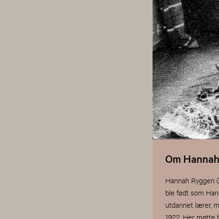
Om Hannah
Hannah Ryggen (1
ble født som Han
utdannet lærer, 
1922. Her møtte h