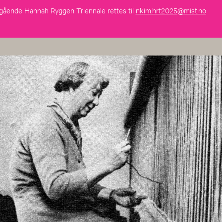
ående Hannah Ryggen Triennale rettes til
nkim.hrt2025@mist.no