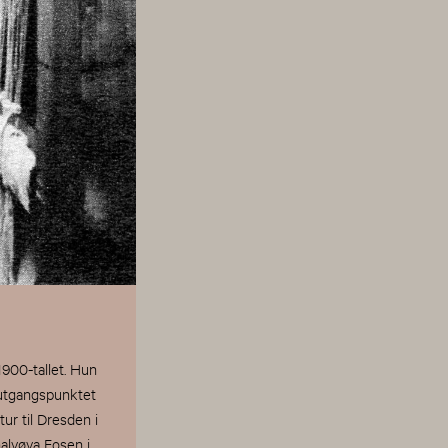
00-tallet. Hun
 utgangspunktet
r til Dresden i
halvøya Fosen i