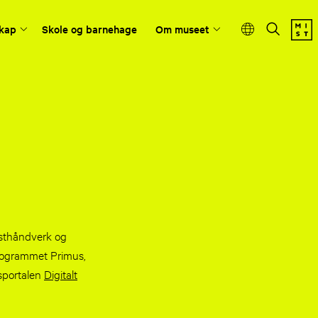
kap
Skole og barnehage
Om museet
nsthåndverk og
programmet Primus,
sportalen
Digitalt