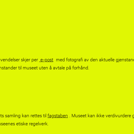
nvendelser skjer per
e-post
med fotografi av den aktuelle gjenstan
nstander til museet uten å avtale på forhånd.
 samling kan rettes til
fagstaben
. Museet kan ikke verdivurdere g
useenes etiske regelverk.