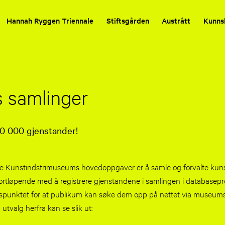
Hannah Ryggen Triennale
Stiftsgården
Austrått
Kunns
 samlinger
 30 000 gjenstander!
ke Kunstindstrimuseums hovedoppgaver er å samle og forvalte ku
 fortløpende med å registrere gjenstandene i samlingen i database
spunktet for at publikum kan søke dem opp på nettet via museum
ig utvalg herfra kan se slik ut: