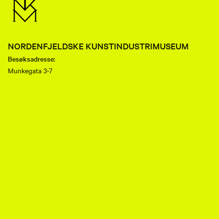
NORDENFJELDSKE KUNSTINDUSTRIMUSEUM
Besøksadresse:
Munkegata 3-7
7013 Trondheim
Telefon:
(+47) 73 80 89 50
E-post:
nkim.post@mist.no
Postadresse:
Postboks 6289 Torgarden
7489 Trondheim
Facebook
Instagram
Youtube
flickr
TripAdvisor