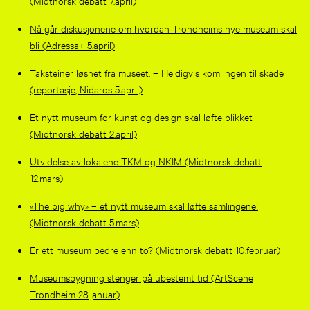
(Midtnorsk debatt 7.april)
Nå går diskusjonene om hvordan Trondheims nye museum skal
bli (Adressa+ 5.april)
Taksteiner løsnet fra museet: – Heldigvis kom ingen til skade
(reportasje, Nidaros 5.april)
Et nytt museum for kunst og design skal løfte blikket
(Midtnorsk debatt 2.april)
Utvidelse av lokalene TKM og NKIM (Midtnorsk debatt
12.mars)
«The big why» – et nytt museum skal løfte samlingene!
(Midtnorsk debatt 5.mars)
Er ett museum bedre enn to? (Midtnorsk debatt 10.februar)
Museumsbygning stenger på ubestemt tid (ArtScene
Trondheim 28.januar)