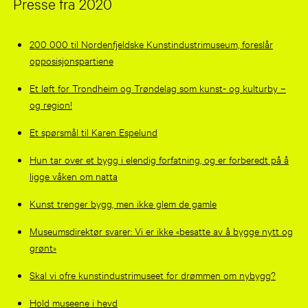
Presse fra 2020
200 000 til Nordenfjeldske Kunstindustrimuseum, foreslår
opposisjonspartiene
Et løft for Trondheim og Trøndelag som kunst- og kulturby –
og region!
Et spørsmål til Karen Espelund
Hun tar over et bygg i elendig forfatning, og er forberedt på å
ligge våken om natta
Kunst trenger bygg, men ikke glem de gamle
Museumsdirektør svarer: Vi er ikke «besatte av å bygge nytt og
grønt»
Skal vi ofre kunstindustrimuseet for drømmen om nybygg?
Hold museene i hevd