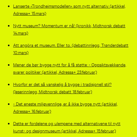
Lanserte «Trondheimsmodellen» som nytt alternativ (artikkel,
Adressa+ 15.mars)
Nytt museum? Momentum er nå! (kronikk, Midtnorsk debatt
14.mars)
Att angöra et museum. Eller to. (debattinnlegg, Trønderdebatt
10.mars)
Mener de bør bygge nytt for å få støtte: - Oppsiktsvekkende,
svarer politiker (artikkel, Adressa+ 23.februar)
Hvorfor er det så vanskelig å bygge i tradisjonell stil?
(leserinnlegg, Midtnorsk debatt 18.februar)
- Det eneste miljøvennlige, er å ikke bygge nytt (artikkel,
Adressa+ 16.februar)
Dette er fordelene og ulempene med alternativene til nytt
kunst- og designmuseum (artikkel, Adressa+ 15.februar)