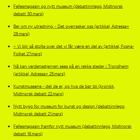
Fellesmagasin og nytt museum (debattinnlegg, Midtnorsk
debatt 30.mars)
Ber om ny utredning: - Det overrasker oss (artikkel, Adressa+
28.mars)
– Vi blir så stolte over det vi får være en del av (artikkel, Fosna-
Folket 27.mars)
Nå kan verdensstjernen sees på en rekke steder i Trondheim
(artikkel, Adressa+ 25.mars)
Kunstmuseene - det de er, og hva de bør bli (kronikk,
Midtnorsk debatt 22.mars)
Nytt bygg for museum for kunst og design (debattinnlegg,
Midtnorsk debatt 21.mars)
Fellesmagasin framfor nytt museum (debattinnlegg, Midtnorsk
debatt 16.mars)