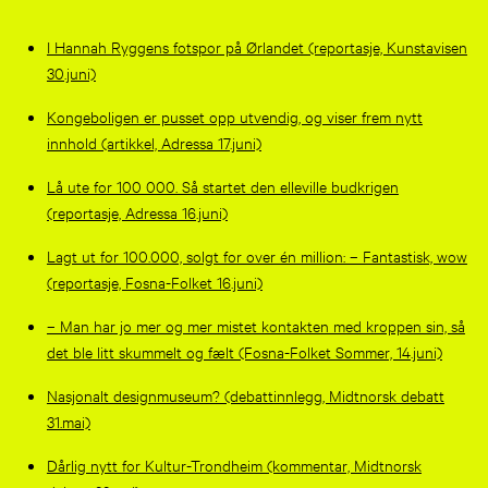
I Hannah Ryggens fotspor på Ørlandet (reportasje, Kunstavisen
30.juni)
Kongeboligen er pusset opp utvendig, og viser frem nytt
innhold (artikkel, Adressa 17.juni)
Lå ute for 100 000. Så startet den elleville budkrigen
(reportasje, Adressa 16.juni)
Lagt ut for 100.000, solgt for over én million: – Fantastisk, wow
(reportasje, Fosna-Folket 16.juni)
– Man har jo mer og mer mistet kontakten med kroppen sin, så
det ble litt skummelt og fælt (Fosna-Folket Sommer, 14.juni)
Nasjonalt designmuseum? (debattinnlegg, Midtnorsk debatt
31.mai)
Dårlig nytt for Kultur-Trondheim (kommentar, Midtnorsk