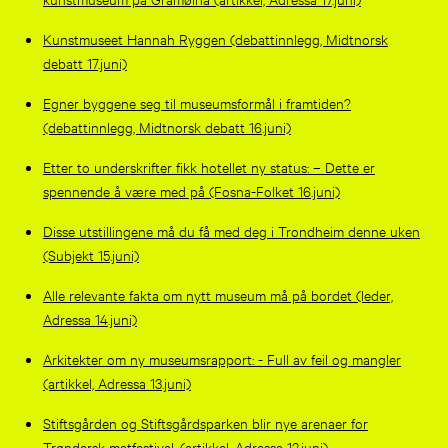
Kunstmuseet Hannah Ryggen (debattinnlegg, Midtnorsk
debatt 17.juni)
Egner byggene seg til museumsformål i framtiden?
(debattinnlegg, Midtnorsk debatt 16.juni)
Etter to underskrifter fikk hotellet ny status: – Dette er
spennende å være med på (Fosna-Folket 16.juni)
Disse utstillingene må du få med deg i Trondheim denne uken
(Subjekt 15.juni)
Alle relevante fakta om nytt museum må på bordet (leder,
Adressa 14.juni)
Arkitekter om ny museumsrapport: - Full av feil og mangler
(artikkel, Adressa 13.juni)
Stiftsgården og Stiftsgårdsparken blir nye arenaer for
Trøndersk matfestival. (artikkel, Adressa 12.juni)