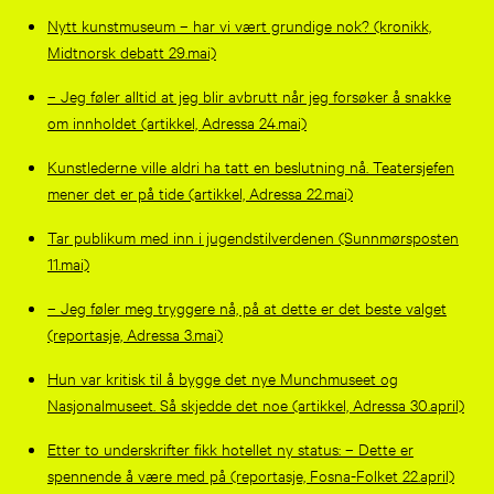
Nytt kunstmuseum – har vi vært grundige nok? (kronikk,
Midtnorsk debatt 29.mai)
– Jeg føler alltid at jeg blir avbrutt når jeg forsøker å snakke
om innholdet (artikkel, Adressa 24.mai)
Kunstlederne ville aldri ha tatt en beslutning nå. Teatersjefen
mener det er på tide (artikkel, Adressa 22.mai)
Tar publikum med inn i jugend­stil­verdenen (Sunnmørsposten
11.mai)
– Jeg føler meg tryggere nå, på at dette er det beste valget
(reportasje, Adressa 3.mai)
Hun var kritisk til å bygge det nye Munchmuseet og
Nasjonalmuseet. Så skjedde det noe (artikkel, Adressa 30.april)
Etter to underskrifter fikk hotellet ny status: – Dette er
spennende å være med på (reportasje, Fosna-Folket 22.april)