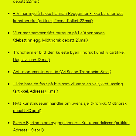
debatt 22.mai)
– Vi har mye å takke Hannah Ryggen for - ikke bare for det
kunstneriske (artikkel, Fosna-Folket 22.mai)
Vi er mot sammenslått museum på Leüthenhaven
(debattinnlegg, Midtnorsk debatt 21.mai)
Trondheim er blitt den kuleste byen i norsk kunstliv (artikkel,
Dagsavisen+ 12.mai)
Anti-monumenternes tid (ArtScene Trondheim 3.mai)
- Ikke bare én fasit på hva som vil være en vellykket løsning
(artikkel, Adressa+ 1.mai)
Nytt kunstmuseum handler om byens sjel (kronikk, Midtnorsk
debatt 30.april)
Sverre Bjertnæs om byggeplanene: - Kulturvandalisme (artikkel,
Adressa+ 9.april)