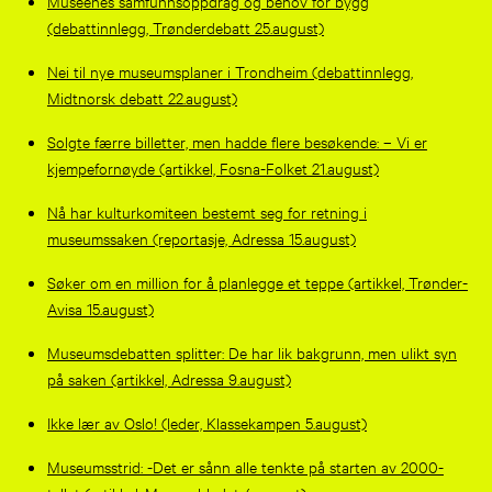
Museenes samfunnsoppdrag og behov for bygg
(debattinnlegg, Trønderdebatt 25.august)
Nei til nye museumsplaner i Trondheim (debattinnlegg,
Midtnorsk debatt 22.august)
Solgte færre billetter, men hadde flere besøkende: – Vi er
kjempefornøyde (artikkel, Fosna-Folket 21.august)
Nå har kulturkomiteen bestemt seg for retning i
museumssaken (reportasje, Adressa 15.august)
Søker om en million for å planlegge et teppe (artikkel, Trønder-
Avisa 15.august)
Museumsdebatten splitter: De har lik bakgrunn, men ulikt syn
på saken (artikkel, Adressa 9.august)
Ikke lær av Oslo! (leder, Klassekampen 5.august)
Museumsstrid: -Det er sånn alle tenkte på starten av 2000-