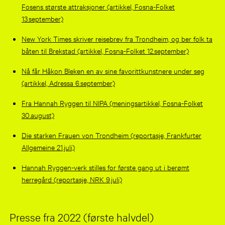
Fosens største attraksjoner (artikkel, Fosna-Folket
13.september)
New York Times skriver reisebrev fra Trondheim, og ber folk ta
båten til Brekstad (artikkel, Fosna-Folket 12.september)
Nå får Håkon Bleken en av sine favorittkunstnere under seg
(artikkel, Adressa 6.september)
Fra Hannah Ryggen til NIPA (meningsartikkel, Fosna-Folket
30.august)
Die starken Frauen von Trondheim (reportasje, Frankfurter
Allgemeine 21.juli)
Hannah Ryggen-verk stilles for første gang ut i berømt
herregård (reportasje, NRK 9.juli)
Presse fra 2022 (første halvdel)