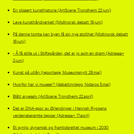
En plissert kunsthistorie (ArtScene Trondheim 22.juni)
Leve kunsthåndverket! (Midtnorsk debatt 18.juni)
På denne tomta kan byen få sin nye stolthet (Midtnorsk debatt
16.juni)
- Å få stille ut i Stiftsgården, det er jo som en drøm (Adressa+
2.juni)
Kunst på utlån (reportasje, Museumsnytt 28.mai)
Hvorfor har vi museer? (debattinnlegg, Nidaros 5.mai)
Blått arvesølv (ArtScene Trondheim 22.april)
Det er DNA-spor av Ørlendinger i Hannah Ryggens
verdensberømte tepper (Adressa+ 17.april)
Et synlig, dynamisk og framtidsrettet museum i 2030