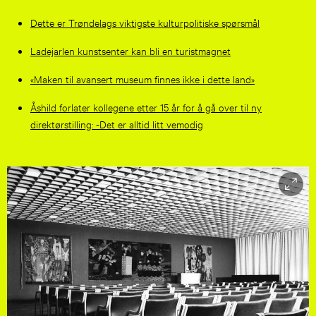
Dette er Trøndelags viktigste kulturpolitiske spørsmål
Ladejarlen kunstsenter kan bli en turistmagnet
«Maken til avansert museum finnes ikke i dette land»
Åshild forlater kollegene etter 15 år for å gå over til ny
direktørstilling: -Det er alltid litt vemodig