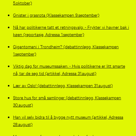
5.oktober)
Gnister i grasrota (Klassekampen 9.september)
Nå har politikerne tatt et retningsvalg: - Frykter vi havner bak i
køen (reportasje, Adressa 1.september)
Gigantomani i Trondheim? (debattinnlegg, Klassekampen
1.september)
Viktig dag for museumssaken: - Hvis politikerne er litt smarte
nå, tar de seg tid (artikkel, Adressa 31.august)
Lær av Oslo! (debattinnlegg, Klassekampen 31.august)
Store hus for små samlinger (debattinnlegg, Klassekampen
30.august)
Han vil selv bidra til å bygge nytt museum (artikkel, Adressa
28.august)