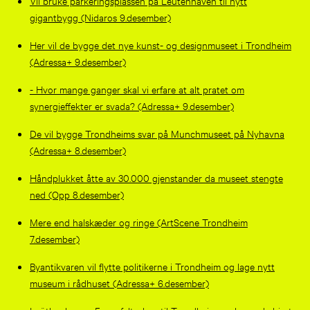
Vil bruke parkeringsplassen på Leütenhaven til nytt
gigantbygg (Nidaros 9.desember)
Her vil de bygge det nye kunst- og designmuseet i Trondheim
(Adressa+ 9.desember)
- Hvor mange ganger skal vi erfare at alt pratet om
synergieffekter er svada? (Adressa+ 9.desember)
De vil bygge Trondheims svar på Munchmuseet på Nyhavna
(Adressa+ 8.desember)
Håndplukket åtte av 30.000 gjenstander da museet stengte
ned (Opp 8.desember)
Mere end halskæder og ringe (ArtScene Trondheim
7.desember)
Byantikvaren vil flytte politikerne i Trondheim og lage nytt
museum i rådhuset (Adressa+ 6.desember)