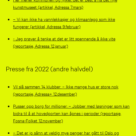
kunstmuseet (artikkel, Adressa 7.mars)
– Vi kan ikke ha vannlekkasjer og klimaanlegg som ikke
fungerer (artikkel, Adressa 9.februar)
- Jeg prøver å tenke at det er litt spennende å ikke vite
(reportasje, Adressa 12.januar)
Presse fra 2022 (andre halvdel)
Vil slå sammen 14 klubber: – Ikke mange hus er store nok
(reportasje, Adressa+ 12.desember)
Pusser opp borg for millioner: – Jobber med løsninger som kan
bidra til å at hovedporten kan åpnes i perioder (reportasje,
Fosna-Folket 12.november)
– Det er jo sånn at veldig mye penger har gått til Oslo og