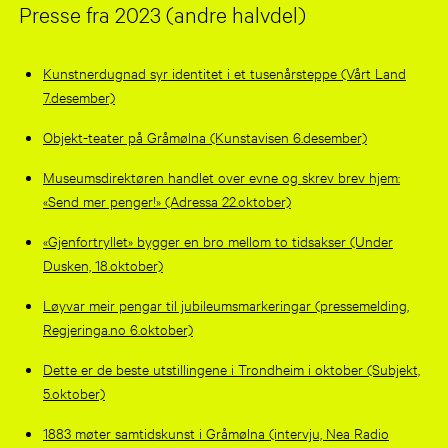
Presse fra 2023 (andre halvdel)
Kunstnerdugnad syr identitet i et tusenårsteppe (Vårt Land
7.desember)
Objekt-teater på Gråmølna (Kunstavisen 6.desember)
Museumsdirektøren handlet over evne og skrev brev hjem:
«Send mer penger!» (Adressa 22.oktober)
«Gjenfortryllet» bygger en bro mellom to tidsakser (Under
Dusken, 18.oktober)
Løyvar meir pengar til jubileumsmarkeringar (pressemelding,
Regjeringa.no 6.oktober)
Dette er de beste utstillingene i Trondheim i oktober (Subjekt,
5.oktober)
1883 møter samtidskunst i Gråmølna (intervju, Nea Radio