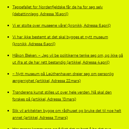
Teppefallet for Nordenfjeldske får de ha for seg selv
(debattinnlegg, Adressa 16.april)
Vi er stolte over museene våre! (kronikk, Adressa 6.april)
Vi har ikke bestemt at det skal bygges et nytt museum
(kronikk, Adressa 6.april)
Håkon Bleken: – Jeg vil be politikerne tenke seg om, og ikke gå
ut ifra at de har rett bestandig (artikkel, Adressa 4.april)
– Nytt museum på Leüthenhaven dreier seg om personlig
ærgjerrighet (artikkel, Adressa 22.mars)
Trønderens kunst stilles ut over hele verden. Nå skal den
forskes på (artikkel, Adressa 13.mars)
Slik vil arkitekten bygge om rådhuset og bruke det til noe helt
annet (artikkel, Adressa 11.mars)
Her mener kommunen og fylket det er best å ha det nye