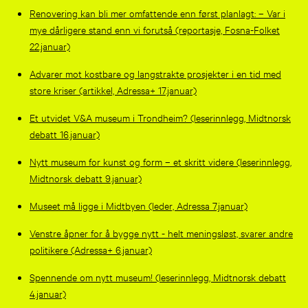
Renovering kan bli mer omfattende enn først planlagt: – Var i
mye dårligere stand enn vi forutså (reportasje, Fosna-Folket
22.januar)
Advarer mot kostbare og langstrakte prosjekter i en tid med
store kriser (artikkel, Adressa+ 17.januar)
Et utvidet V&A museum i Trondheim? (leserinnlegg, Midtnorsk
debatt 16.januar)
Nytt museum for kunst og form – et skritt videre (leserinnlegg,
Midtnorsk debatt 9.januar)
Museet må ligge i Midtbyen (leder, Adressa 7.januar)
Venstre åpner for å bygge nytt - helt meningsløst, svarer andre
politikere (Adressa+ 6.januar)
Spennende om nytt museum! (leserinnlegg, Midtnorsk debatt
4.januar)