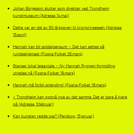
Johan Börjesson slutter som direktør ved Trondheim
kunstmuseum (Adressa 14.mai)
Dette var en del av 50-årsgaven til kronprinsessen (Adressa
15.april)
Hannah kan bli soldatpensum: – Det kan settes på
rundeskjemaet (Fosna-Folket 26.mars)
Stanser lokal leieavtale: – Ny Hannah Ryggen-formidling
utredes nå (Fosna-Folket 19.mars)
Hannah må forbli ørlending! (Fosna-Folket 19.mars)
– Trondheim kan oppnå noe av det samme. Det er bare å kjøre
på (Adressa, 5.februar)
Kan kunsten redde oss? (Periskop, 15.januar)