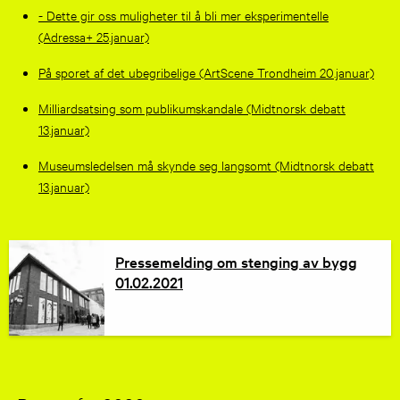
- Dette gir oss muligheter til å bli mer eksperimentelle
(Adressa+ 25.januar)
På sporet af det ubegribelige (ArtScene Trondheim 20.januar)
Milliardsatsing som publikumskandale (Midtnorsk debatt
13.januar)
Museumsledelsen må skynde seg langsomt (Midtnorsk debatt
13.januar)
Pressemelding om stenging av bygg
01.02.2021