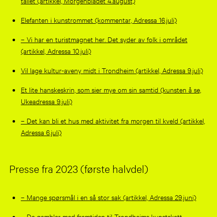
tallet (artikkel, Morgenbladet 4.august)
Elefanten i kunstrommet (kommentar, Adressa 16.juli)
– Vi har en turistmagnet her. Det syder av folk i området
(artikkel, Adressa 10.juli)
Vil lage kultur-aveny midt i Trondheim (artikkel, Adressa 9.juli)
Et lite hanskeskrin, som sier mye om sin samtid (kunsten å se,
Ukeadressa 9.juli)
– Det kan bli et hus med aktivitet fra morgen til kveld (artikkel,
Adressa 6.juli)
Presse fra 2023 (første halvdel)
– Mange spørsmål i en så stor sak (artikkel, Adressa 29.juni)
– De gambler med fremtiden til Trondheims kunstskatt