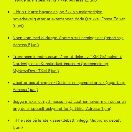
– Hun tilhørte høyadelen, og fikk sin maktposisjon
hovedsakelig etter at ektemannen døde (artikkel, Fosna-Folket
9.juni)
Noen kom med ei skrape. Andre skrøt hemingsløst (reportasje,
Adressa 8.juni)
Trondheim kunstmuseum låner ut deler av TKM Gråmølna til
Nordenfjeldske Kunstindustrimuseum (pressemelding,
MyNewsDesk TKM 8.juni)
Utsetter beslutningen: - Dette er en kjempestor sak (reportasje,
Adressa 1.juni)
Begge ønsker et nytt museum på Leüthenhaven, men det er én
ting de er spesielt bekymret for (artikkel, Adressa 1.juni)
Til helvete på første klasse (debattinnlegg, Midtnorsk debatt
1.juni)