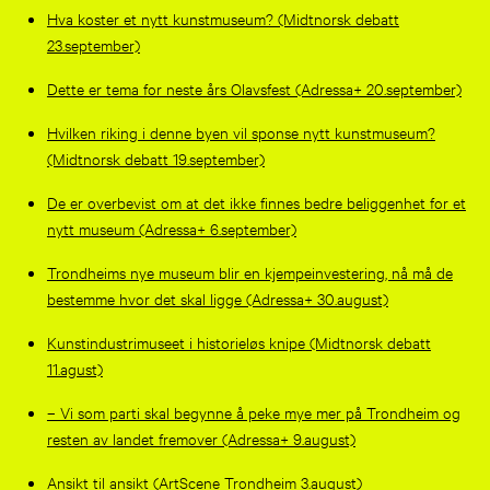
Hva koster et nytt kunstmuseum? (Midtnorsk debatt
23.september)
Dette er tema for neste års Olavsfest (Adressa+ 20.september)
Hvilken riking i denne byen vil sponse nytt kunstmuseum?
(Midtnorsk debatt 19.september)
De er overbevist om at det ikke finnes bedre beliggenhet for et
nytt museum (Adressa+ 6.september)
Trondheims nye museum blir en kjempeinvestering, nå må de
bestemme hvor det skal ligge (Adressa+ 30.august)
Kunstindustrimuseet i historieløs knipe (Midtnorsk debatt
11.agust)
– Vi som parti skal begynne å peke mye mer på Trondheim og
resten av landet fremover (Adressa+ 9.august)
Ansikt til ansikt (ArtScene Trondheim 3.august)