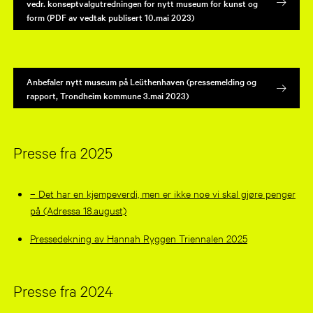
vedr. konseptvalgutredningen for nytt museum for kunst og
form (PDF av vedtak publisert 10.mai 2023)
Anbefaler nytt museum på Leüthenhaven (pressemelding og
rapport, Trondheim kommune 3.mai 2023)
Presse fra 2025
– Det har en kjempe­verdi, men er ikke noe vi skal gjøre penger
på (Adressa 18.august)
Pressedekning av Hannah Ryggen Triennalen 2025
Presse fra 2024