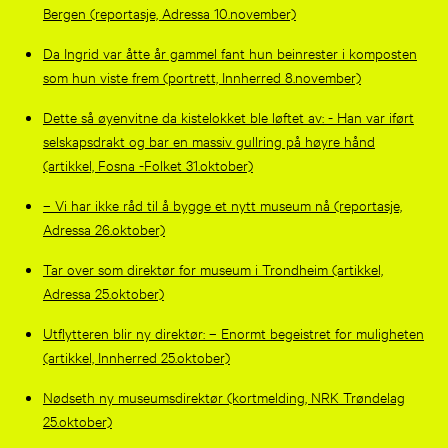
Bergen (reportasje, Adressa 10.november)
Da Ingrid var åtte år gammel fant hun beinrester i komposten
som hun viste frem (portrett, Innherred 8.november)
Dette så øyenvitne da kistelokket ble løftet av: - Han var iført
selskapsdrakt og bar en massiv gullring på høyre hånd
(artikkel, Fosna -Folket 31.oktober)
– Vi har ikke råd til å bygge et nytt museum nå (reportasje,
Adressa 26.oktober)
Tar over som direktør for museum i Trondheim (artikkel,
Adressa 25.oktober)
Utflytteren blir ny direktør: – Enormt begeistret for muligheten
(artikkel, Innherred 25.oktober)
Nødseth ny museumsdirektør (kortmelding, NRK Trøndelag
25.oktober)