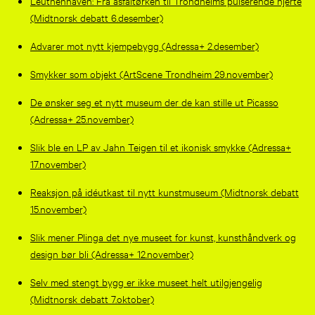
Leüthenhaven: Fra asfaltørken til Trondheims pulserende hjerte
(Midtnorsk debatt 6.desember)
Advarer mot nytt kjempebygg (Adressa+ 2.desember)
Smykker som objekt (ArtScene Trondheim 29.november)
De ønsker seg et nytt museum der de kan stille ut Picasso
(Adressa+ 25.november)
Slik ble en LP av Jahn Teigen til et ikonisk smykke (Adressa+
17.november)
Reaksjon på idéutkast til nytt kunstmuseum (Midtnorsk debatt
15.november)
Slik mener Plinga det nye museet for kunst, kunsthåndverk og
design bør bli (Adressa+ 12.november)
Selv med stengt bygg er ikke museet helt utilgjengelig
(Midtnorsk debatt 7.oktober)