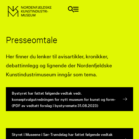
Presseomtale
Her finner du lenker til avisartikler, kronikker,
debattinnlegg og lignende der Nordenfjeldske
Kunstindustrimuseum inngår som tema.
Bystyret har fattet følgende vedtak vedr.
konseptvalgutredningen for nytt museum for kunst og form-
(PDF av vedtatt forslag i bystyremøte 31.08.2023)
Styret i Museene i Sør-Trøndelag har fattet følgende vedtak