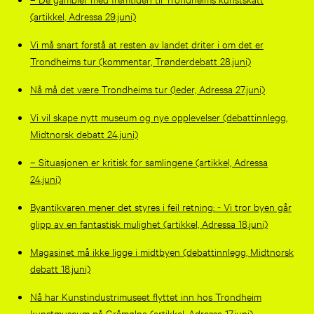
(artikkel, Adressa 29.juni)
Vi må snart forstå at resten av landet driter i om det er
Trondheims tur (kommentar, Trønderdebatt 28.juni)
Nå må det være Trondheims tur (leder, Adressa 27.juni)
Vi vil skape nytt museum og nye opplevelser (debattinnlegg,
Midtnorsk debatt 24.juni)
– Situasjonen er kritisk for samlingene (artikkel, Adressa
24.juni)
Byantikvaren mener det styres i feil retning: - Vi tror byen går
glipp av en fantastisk mulighet (artikkel, Adressa 18.juni)
Magasinet må ikke ligge i midtbyen (debattinnlegg, Midtnorsk
debatt 18.juni)
Nå har Kunstindustrimuseet flyttet inn hos Trondheim
kunstmuseum på Gråmølna (artikkel, Adressa 17.juni)