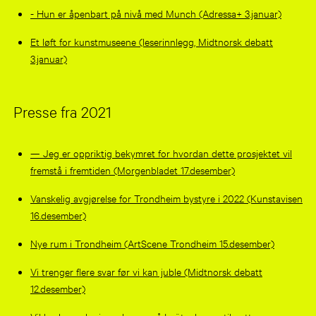
- Hun er åpenbart på nivå med Munch (Adressa+ 3.januar)
Et løft for kunstmuseene (leserinnlegg, Midtnorsk debatt
3.januar)
Presse fra 2021
— Jeg er oppriktig bekymret for hvordan dette prosjektet vil
fremstå i fremtiden (Morgenbladet 17.desember)
Vanskelig avgjørelse for Trondheim bystyre i 2022 (Kunstavisen
16.desember)
Nye rum i Trondheim (ArtScene Trondheim 15.desember)
Vi trenger flere svar før vi kan juble (Midtnorsk debatt
12.desember)