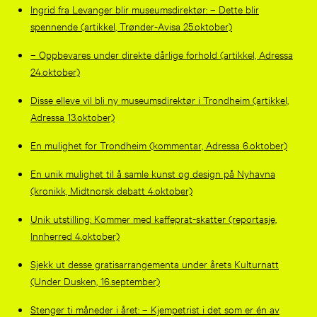
Ingrid fra Levanger blir museumsdirektør: – Dette blir
spennende (artikkel, Trønder-Avisa 25.oktober)
– Oppbevares under direkte dårlige forhold (artikkel, Adressa
24.oktober)
Disse elleve vil bli ny museumsdirektør i Trondheim (artikkel,
Adressa 13.oktober)
En mulighet for Trondheim (kommentar, Adressa 6.oktober)
En unik mulighet til å samle kunst og design på Nyhavna
(kronikk, Midtnorsk debatt 4.oktober)
Unik utstilling: Kommer med kaffeprat-skatter (reportasje,
Innherred 4.oktober)
Sjekk ut desse gratisarrangementa under årets Kulturnatt
(Under Dusken, 16.september)
Stenger ti måneder i året: – Kjempetrist i det som er én av