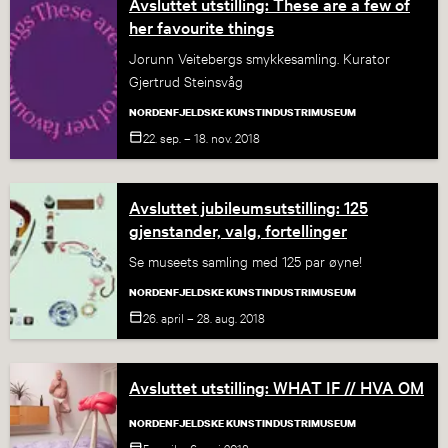
Avsluttet utstilling: These are a few of
her favourite things
Jorunn Veitebergs smykkesamling. Kurator
Gjertrud Steinsvåg
NORDENFJELDSKE KUNSTINDUSTRIMUSEUM
22. sep. – 18. nov.
2018
Avsluttet jubileumsutstilling: 125
gjenstander, valg, fortellinger
Se museets samling med 125 par øyne!
NORDENFJELDSKE KUNSTINDUSTRIMUSEUM
26. april – 28. aug.
2018
Avsluttet utstilling: WHAT IF // HVA OM
NORDENFJELDSKE KUNSTINDUSTRIMUSEUM