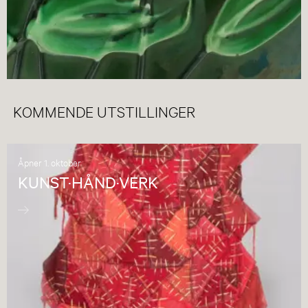
KOMMENDE UTSTILLINGER
Åpner 1. oktober
KUNST·HÅND·VERK