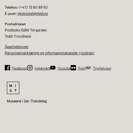
Telefon:
(+47) 73 80 89 50
E-post:
nkim.post@mist.no
Postadresse:
Postboks 6289 Torgarden
7489 Trondheim
Åpenhetsloven
Personvernerklæring og informasjonskapsler (cookies)
Facebook
Instagram
Youtube
flickr
TripAdvisor
Museene i Sør-Trøndelag