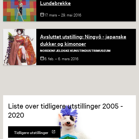
Lundebrekke
17. mars – 29. mai
2016
Avsluttet utstilling: Ningyō - japanske
dukker og kimonoer
NORDENFJELDSKE KUNSTINDUSTRIMUSEUM
6. feb. – 6. mars
2016
Liste over tidligere utstillinger 2005 -
2020
Tidligere utstillinger