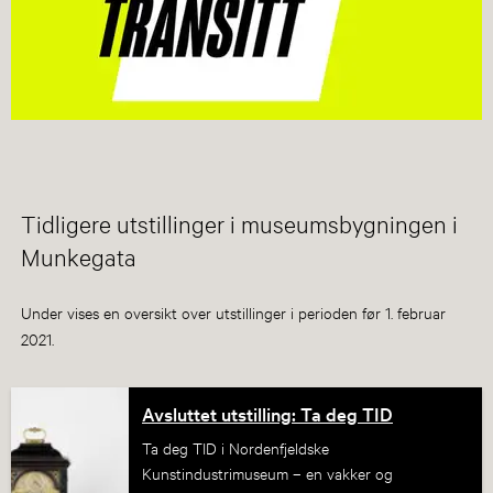
Tidligere utstillinger i museumsbygningen i
Munkegata
Under vises en oversikt over utstillinger i perioden før 1. februar
2021.
Avsluttet utstilling: Ta deg TID
Ta deg TID i Nordenfjeldske
Kunstindustrimuseum – en vakker og