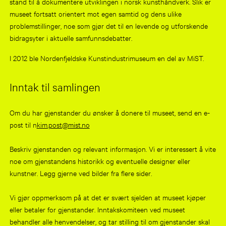
stand til å dokumentere utviklingen i norsk kunsthåndverk. Slik er
museet fortsatt orientert mot egen samtid og dens ulike
problemstillinger, noe som gjør det til en levende og utforskende
bidragsyter i aktuelle samfunnsdebatter.
I 2012 ble Nordenfjeldske Kunstindustrimuseum en del av MiST.
Inntak til samlingen
Om du har gjenstander du ønsker å donere til museet, send en e-
post til n
kim.post@mist.no
Beskriv gjenstanden og relevant informasjon. Vi er interessert å vite
noe om gjenstandens historikk og eventuelle designer eller
kunstner. Legg gjerne ved bilder fra flere sider.
Vi gjør oppmerksom på at det er svært sjelden at museet kjøper
eller betaler for gjenstander. Inntakskomiteen ved museet
behandler alle henvendelser, og tar stilling til om gjenstander skal