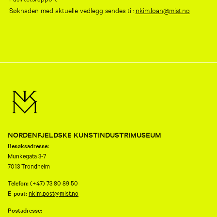
Søknaden med aktuelle vedlegg sendes til:
nkim.loan@mist.no
NORDENFJELDSKE KUNSTINDUSTRIMUSEUM
Besøksadresse:
Munkegata 3-7
7013 Trondheim
Telefon:
(+47) 73 80 89 50
E-post:
nkim.post@mist.no
Postadresse: