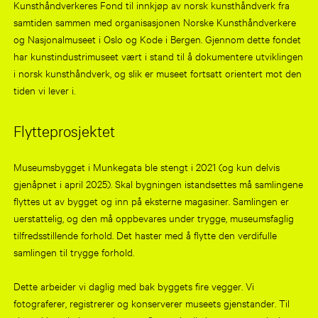
Kunsthåndverkeres Fond til innkjøp av norsk kunsthåndverk fra
samtiden sammen med organisasjonen Norske Kunsthåndverkere
og Nasjonalmuseet i Oslo og Kode i Bergen. Gjennom dette fondet
har kunstindustrimuseet vært i stand til å dokumentere utviklingen
i norsk kunsthåndverk, og slik er museet fortsatt orientert mot den
tiden vi lever i.
Flytteprosjektet
Museumsbygget i Munkegata ble stengt i 2021 (og kun delvis
gjenåpnet i april 2025). Skal bygningen istandsettes må samlingene
flyttes ut av bygget og inn på eksterne magasiner. Samlingen er
uerstattelig, og den må oppbevares under trygge, museumsfaglig
tilfredsstillende forhold. Det haster med å flytte den verdifulle
samlingen til trygge forhold.
Dette arbeider vi daglig med bak byggets fire vegger. Vi
fotograferer, registrerer og konserverer museets gjenstander. Til