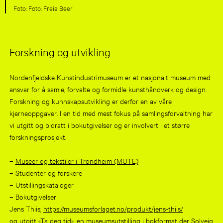
Foto: Freia Beer
Forskning og utvikling
Nordenfjeldske Kunstindustrimuseum er et nasjonalt museum med
ansvar for å samle, forvalte og formidle kunsthåndverk og design.
Forskning og kunnskapsutvikling er derfor en av våre
kjerneoppgaver. I en tid med mest fokus på samlingsforvaltning har
vi utgitt og bidratt i bokutgivelser og er involvert i et større
forskningsprosjekt.
–
Museer og tekstiler i Trondheim (MUTE)
– Studenter og forskere
– Utstillingskataloger
– Bokutgivelser
Jens Thiis;
https://museumsforlaget.no/produkt/jens-thiis/
og utgitt «Ta deg tid», en museumsutstilling i bokformat der Solveig