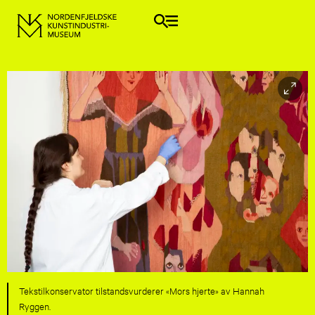
Tekstilkonservator tilstandsvurderer «Mors hjerte» av Hannah
Ryggen.