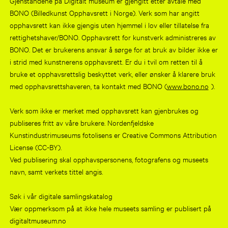
Gjenstandene på Digitalt museum er gjengitt etter avtale med
BONO (Billedkunst Opphavsrett i Norge). Verk som har angitt
opphavsrett kan ikke gjengis uten hjemmel i lov eller tillatelse fra
rettighetshaver/BONO. Opphavsrett for kunstverk administreres av
BONO. Det er brukerens ansvar å sørge for at bruk av bilder ikke er
i strid med kunstnerens opphavsrett. Er du i tvil om retten til å
bruke et opphavsrettslig beskyttet verk, eller ønsker å klarere bruk
med opphavsrettshaveren, ta kontakt med BONO (
www.bono.no
).
Verk som ikke er merket med opphavsrett kan gjenbrukes og
publiseres fritt av våre brukere. Nordenfjeldske
Kunstindustrimuseums fotolisens er Creative Commons Attribution
License (CC-BY).
Ved publisering skal opphavspersonens, fotografens og museets
navn, samt verkets tittel angis.
Søk i vår digitale samlingskatalog
Vær oppmerksom på at ikke hele museets samling er publisert på
digitaltmuseum.no