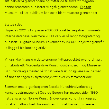
sist pakker vi gjenstandene og flytter de til eksternt magasin. I
denne prosessen publiserer vi også gjenstandene i
Digitalt
Museum
, slik at publikum kan søke blant museets gjenstander.
Status i dag
I løpet av 2024 vil vi passere 10.000 objekter registrert i museets
interne database. Nærmere 7000 verk er så langt fotografert og
publisert i Digitalt Museum. I overkant av 20 000 objekter gjenstår,
i tillegg til bibliotek og arkiv.
Vi kan ikke finansiere dette enorme flytteprosjektet over ordinært
driftsbudsjett. Nordenfjeldske Kunstindustrimuseum og Museene i
Sør-Trøndelag arbeider nå for at våre tilskuddsgivere skal bli med
på finansieringen av flytteprosjektet over en femårsperiode.
Sammen med organisasjonen Norske Kunsthåndverkere og
kunstindustrimuseene i Oslo og Bergen, har museet siden 1990
hatt ansvar for Norske Kunsthåndverkeres Fond til innkjøp av
norsk kunsthåndverk fra samtiden. Fondet har satt museene i