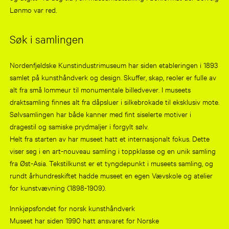
Lønmo var red.
Søk i samlingen
Nordenfjeldske Kunstindustrimuseum har siden etableringen i 1893
samlet på kunsthåndverk og design. Skuffer, skap, reoler er fulle av
alt fra små lommeur til monumentale billedvever. I museets
draktsamling finnes alt fra dåpsluer i silkebrokade til eksklusiv mote.
Sølvsamlingen har både kanner med fint siselerte motiver i
dragestil og samiske prydmaljer i forgylt sølv.
Helt fra starten av har museet hatt et internasjonalt fokus. Dette
viser seg i en art-nouveau samling i toppklasse og en unik samling
fra Øst-Asia. Tekstilkunst er et tyngdepunkt i museets samling, og
rundt århundreskiftet hadde museet en egen Vævskole og atelier
for kunstvævning (1898-1909).
Innkjøpsfondet for norsk kunsthåndverk
Museet har siden 1990 hatt ansvaret for Norske