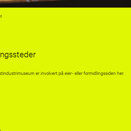
ht
ingssteder
industrimuseum er involvert på eier- eller formidlingssiden her:
e