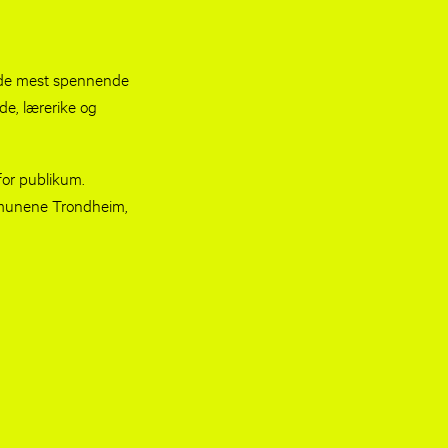
av de mest spennende
de, lærerike og
for publikum.
mmunene Trondheim,