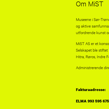
Om MiST
Museene i Sør-Trønde
og aktive samfunnsa
utfordrende kunst og
MiST AS er et konso
Selskapet ble stift
Hitra, Røros, Indre
Administrerende dir
Fakturaadresse:
ELMA 993 595 675 