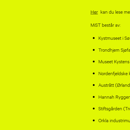
Her
kan du lese me
MiST består av:
Kystmuseet i Sø
Trondhjem Sjøf
Museet Kystens 
Nordenfjeldske
Austrått (Ørland
Hannah Ryggen-
Stiftsgården (T
Orkla industrim