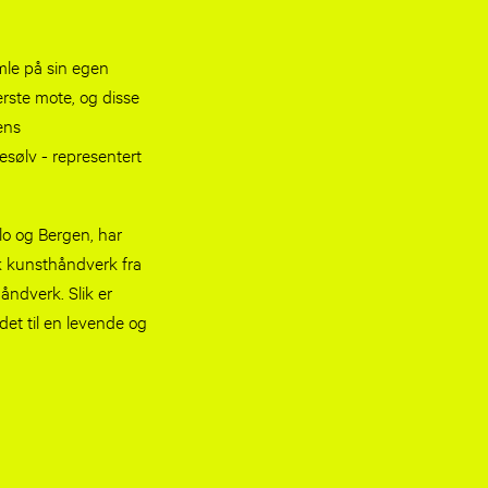
mle på sin egen
rste mote, og disse
dens
esølv - representert
o og Bergen, har
k kunsthåndverk fra
åndverk. Slik er
det til en levende og