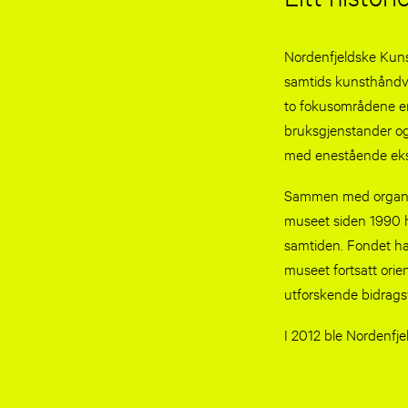
Nordenfjeldske Kuns
samtids kunsthåndve
to fokusområdene er b
bruksgjenstander og 
med enestående eks
Sammen med organis
museet siden 1990 h
samtiden. Fondet har
museet fortsatt orie
utforskende bidrags
I 2012 ble Nordenfj