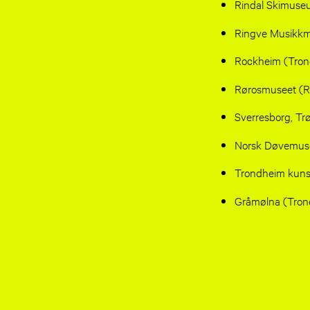
Rindal Skimuse
Ringve Musikk
Rockheim (Tro
Rørosmuseet (R
Sverresborg, T
Norsk Døvemus
Trondheim kun
Gråmølna (Tron