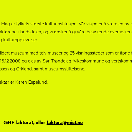
lag er fylkets største kulturinstitusjon. Vår visjon er å være en 
ktørene i landsdelen, og vi ønsker å gi våre besøkende overrasken
 kulturopplevelser.
lidert museum med tolv museer og 25 visningssteder som er åpne 
et 16.12.2008 og eies av Sør-Trøndelag fylkeskommune og vertsko
 Fosen og Orkland, samt museumsstiftelsene.
ektør er Karen Espelund.
(EHF faktura), eller
faktura@mist.no