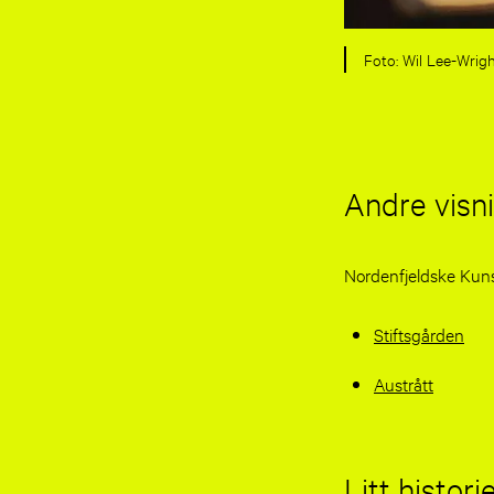
Foto: Wil Lee-Wrig
Andre visn
Nordenfjeldske Kunst
Stiftsgården
Austrått
Litt histori