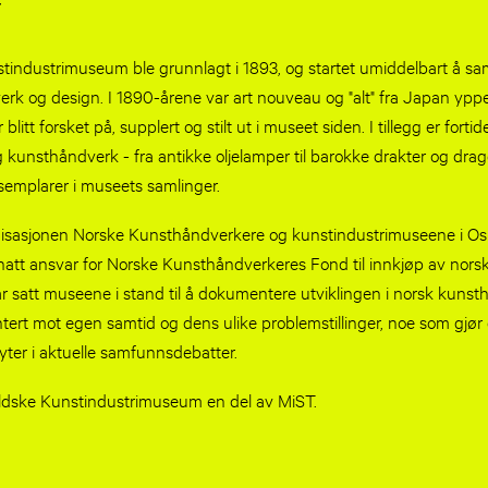
tindustrimuseum ble grunnlagt i 1893, og startet umiddelbart å sa
rk og design. I 1890-årene var art nouveau og "alt" fra Japan yppe
litt forsket på, supplert og stilt ut i museet siden. I tillegg er forti
kunsthåndverk - fra antikke oljelamper til barokke drakter og drag
emplarer i museets samlinger.
asjonen Norske Kunsthåndverkere og kunstindustrimuseene i Osl
att ansvar for Norske Kunsthåndverkeres Fond til innkjøp av nors
 satt museene i stand til å dokumentere utviklingen i norsk kunsth
ntert mot egen samtid og dens ulike problemstillinger, noe som gjør 
yter i aktuelle samfunnsdebatter.
eldske Kunstindustrimuseum en del av MiST.