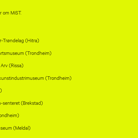
r om MiST.
r-Trøndelag (Hitra)
artsmuseum (Trondheim)
Arv (Rissa)
 kunstindustrimuseum (Trondheim)
)
senteret (Brekstad)
rondheim)
useum (Meldal)