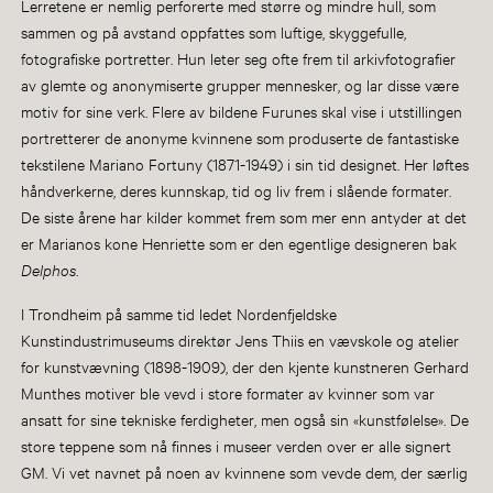
Lerretene er nemlig perforerte med større og mindre hull, som
sammen og på avstand oppfattes som luftige, skyggefulle,
fotografiske portretter. Hun leter seg ofte frem til arkivfotografier
av glemte og anonymiserte grupper mennesker, og lar disse være
motiv for sine verk. Flere av bildene Furunes skal vise i utstillingen
portretterer de anonyme kvinnene som produserte de fantastiske
tekstilene Mariano Fortuny (1871-1949) i sin tid designet. Her løftes
håndverkerne, deres kunnskap, tid og liv frem i slående formater.
De siste årene har kilder kommet frem som mer enn antyder at det
er Marianos kone Henriette som er den egentlige designeren bak
Delphos
.
I Trondheim på samme tid ledet Nordenfjeldske
Kunstindustrimuseums direktør Jens Thiis en vævskole og atelier
for kunstvævning (1898-1909), der den kjente kunstneren Gerhard
Munthes motiver ble vevd i store formater av kvinner som var
ansatt for sine tekniske ferdigheter, men også sin «kunstfølelse». De
store teppene som nå finnes i museer verden over er alle signert
GM. Vi vet navnet på noen av kvinnene som vevde dem, der særlig