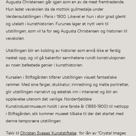
Augusta Christensen går igjen som en av de mest fremtredende.
Hun ledet vevskolen da de mottok gullmedalje under
Verdensutstillingen i Paris i 1900. Likevel er hun i stor grad glemt
og utelatt i kunsthistorien. Furunes lager et nytt verk til
utstillingen, som vil ta for seg Augusta Christensen og historien til
vevskolen.
Utstillingen blir en kobling av historier som ennå ikke er ferdig
nøstet opp, og vil gå bakenfor sannhetene rundt konstruksjonen
av noen befestede genier i kunsthistorien.
Kursalen i Stiftsgården tilfører utstillingen visuelt fantastiske
rammer. Med sine farger, stukkatur, innredning og malte portretter,
glir utstillingen narrativt og estetisk inn i interiøret og blir en
opplevelse utenom det vanlige. Nordenfjeldske
Kunstindustrimuseum holdt i sine første år (1893-1900) til nettopp
i Stiftsgården; slik kommer museet tilbake til der det startet med
denne temporære utstillingen.
Takk til
Christen Sveaas’ Kunststiftelse
for lån av "Crystal Images