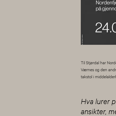
Til Stjørdal har Nor
Værnes og den andre
takstol i middelalde
Hva lurer p
ansikter, m