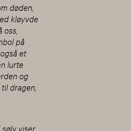
 om døden,
med kløyvde
å oss,
mbol på
 også et
n lurte
erden og
til dragen,
 sølv viser