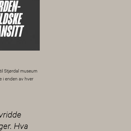
 til Stjørdal museum
e i enden av hver
rvridde
ger. Hva