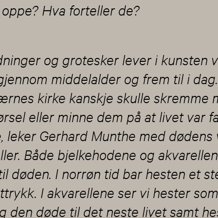
 oppe? Hva forteller de?
ninger og grotesker lever i kunsten v
 gjennom middelalder og frem til i dag
ærnes kirke kanskje skulle skremme
førsel eller minne dem på at livet var f
e, leker Gerhard Munthe med dødens 
eller. Både bjelkehodene og akvarelle
til døden. I norrøn tid bar hesten et st
trykk. I akvarellene ser vi hester so
og den døde til det neste livet samt he