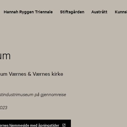
Hannah Ryggen Triennale
Stiftsgården
Austrått
Kunns
ium
eum Værnes & Værnes kirke
stindustrimuseum på gjennomreise
2023
ærnes hjemmeside med åpningstider