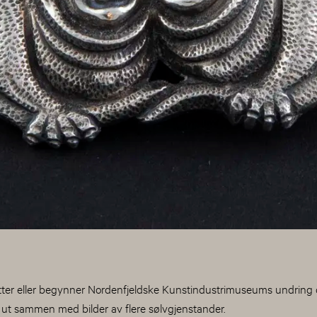
etter eller begynner Nordenfjeldske Kunstindustrimuseums undring o
t ut sammen med bilder av flere sølvgjenstander.