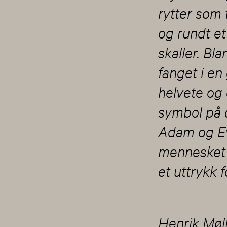
rytter som 
og rundt et
skaller. Bl
fanget i en
helvete og 
symbol på d
Adam og Eva
mennesket b
et uttrykk f
Henrik Møll