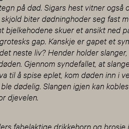
tegn på død. Sigars hest vitner også
 skjold biter dødninghoder seg fast 
ant bjelkehodene skuer et ansikt ned p
 grotesks gap. Kanskje er gapet et sy
det neste liv? Hender holder slanger,
øden. Gjennom syndefallet, at slange
 til å spise eplet, kom døden inn i v
le dødelig. Slangen igjen kan kobles 
or djevelen.
ers fabelaktige drikkehorn og brosje i