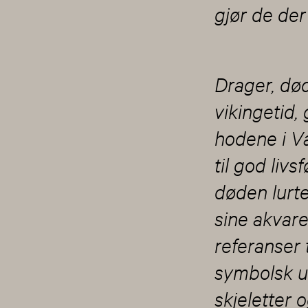
gjør de der
Drager, død
vikingetid,
hodene i V
til god livs
døden lurt
sine akvar
referanser 
symbolsk ut
skjeletter 