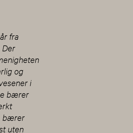
år fra
. Der
 menigheten
arlig og
vesener i
ne bærer
erkt
m bærer
st uten