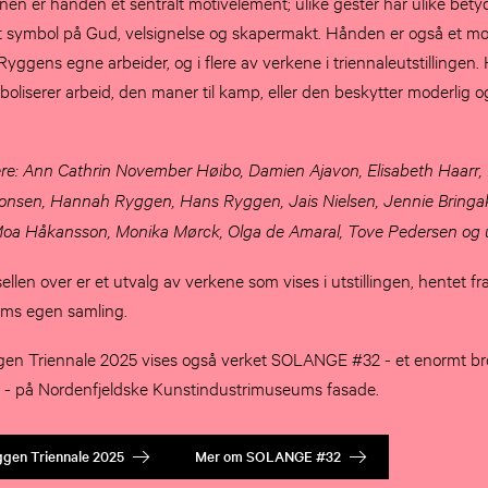
jonen er hånden et sentralt motivelement; ulike gester har ulike bet
t symbol på Gud, velsignelse og skapermakt. Hånden er også et m
Ryggens egne arbeider, og i flere av verkene i triennaleutstillingen.
oliserer arbeid, den maner til kamp, eller den beskytter moderlig 
e: Ann Cathrin November Høibo, Damien Ajavon, Elisabeth Haarr, E
nsen, Hannah Ryggen, Hans Ryggen, Jais Nielsen, Jennie Bringaker, 
 Moa Håkansson, Monika Mørck, Olga de Amaral, Tove Pedersen og 
ellen over er et utvalg av verkene som vises i utstillingen, hentet f
ums egen samling.
n Triennale 2025 vises også verket SOLANGE #32 - et enormt br
ett - på Nordenfjeldske Kunstindustrimuseums fasade.
gen Triennale 2025
Mer om SOLANGE #32