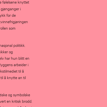
e følelsene knyttet
n gjenganger i
rykk for de
kvinnefrigjøringen
rollen som
asjonal politikk.
ikker og
lv har hun blitt en
 Ryggens arbeider i
stilmediet til å
il å knytte an til
ytiske og symbolske
vert en kritisk brodd.