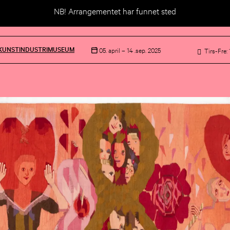
NB! Arrangementet har funnet sted
KUNSTINDUSTRIMUSEUM
05. april –
14 .sep. 2025
Tirs-Fre: