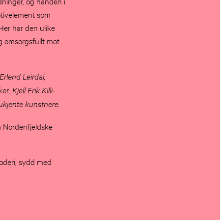
ydninger, og hånden i
otivelement som
 Her har den ulike
og omsorgsfullt mot
rlend Leirdal,
Kjell Erik Killi-
ukjente kunstnere.
ra Nordenfjeldske
oderi, sydd med