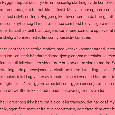
h Ryggen teppet
Mors hjerte
, en personlig skildring av de kompleks
deretter oppdage at barnet ikke er friskt. Motivet «mor og barn» er e
es oftest i idyllisert form. Ryggen gikk utover normen da hun ga utt
ne som knytter seg til morsrollen, noe som først ble vanligere med 
et er fortsatt aktuelt blant dagens kunstnere, som ofte opplever at 
nskelig å forene med rollen som yrkesaktiv kunstner.
t kjent for sine sterke motiver, med kritiske kommentarer til intern
eg inn i en sterk håndarbeidstradisjon: gjennom materialbruk, tekn
ranser til folkekunsten videreførte hun arven fra sine formødre. Se
 etterfølgende generasjoner av tekstilkunstnere. I utstillingen vises
koptisk tekstil og verker av kunstnere som i nyere tid har brukt tek
ttigheter, til å synliggjøre arbeidet som ligger i omsorgsrollen, eller t
r en del av. Slik trekkes tråder både bakover og fremover i tid.
v» dreier seg ikke bare om biologi eller tradisjon, det har også m
ntet Ryggen flere motiver fra religionshistorien, og tilførte dem etter h