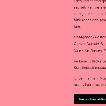
I den kristne tradis
seg selv kan være e
stadig dukker opp i 
funksjoner: den symb
fare.
Deltagende kunstner
Gunvor Nervold Anto
Olsen, Kai Nielsen,
Verkene i billedkarus
Kunstindustrimuse
Under Hannah Rygge
rosa tyll på stilasn
Mer om Hannah Ryg