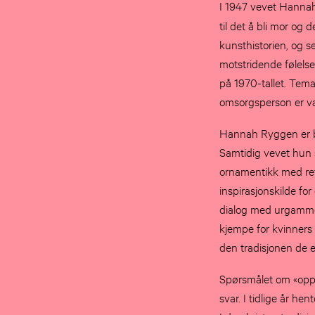
I 1947 vevet Hanna
til det å bli mor og 
kunsthistorien, og s
motstridende følelse
på 1970-tallet. Tema
omsorgsperson er va
Hannah Ryggen er bes
Samtidig vevet hun s
ornamentikk med refe
inspirasjonskilde for
dialog med urgammel 
kjempe for kvinners re
den tradisjonen de e
Spørsmålet om «oppha
svar. I tidlige år he