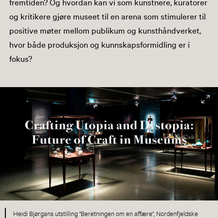
fremtiden? Og hvordan kan vi som kunstnere, kuratorer
og kritikere gjøre museet til en arena som stimulerer til
positive møter mellom publikum og kunsthåndverket,
hvor både produksjon og kunnskapsformidling er i
fokus?
Heidi Bjørgans utstilling "Beretningen om en affære", Nordenfjeldske