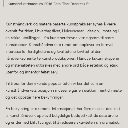
Kunstindustrimuseum, 2016. Foto: Thor Brødreskift
Kunsthåndverk og materialbaserte kunstpraksiser synes å være
overalt for tiden, i hverdagslivet, i luksusvarer, i design, i mote og i
en rekke utstillinger – fra kunstnerdrevne visningsrom til store
kunstmesser. Kunsthåndverkere rundt om opplever en fornyet
interesse for ferdighetene og kvalitetene knyttet til den
håndverksorienterte kunstproduksjonen. Håndverkskunnskapene
og materialiteten utforskes med andre ord både estetisk og etisk
utenfor og innenfor feltet selv.
Til tross for den økende populariteten virker det som om
kunsthåndverkets posisjon i museene går en usikker fremtid i møte,
og det oppstår flere bekymringer.
Én bekymring er økonomi. Internasjonalt har flere museer dedikert
til kunsthåndverk opplevd betydelige budsjettkutt de siste årene
og er dermed blitt tvunget til å redusere aktiviteten sin dramatisk. I