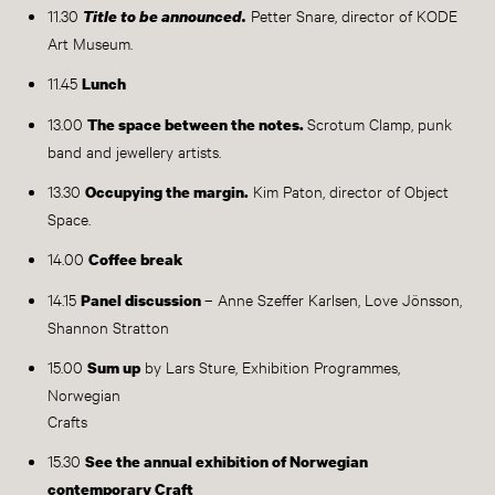
11.30
Petter Snare, director of KODE
Title to be announced.
Art Museum.
11.45
Lunch
13.00
Scrotum Clamp, punk
The space between the notes.
band and jewellery artists.
13.30
Kim Paton, director of Object
Occupying the margin.
Space.
14.00
Coffee break
14.15
– Anne Szeffer Karlsen, Love Jönsson,
Panel discussion
Shannon Stratton
15.00
by Lars Sture, Exhibition Programmes,
Sum up
Norwegian
Crafts
15.30
See the annual exhibition of Norwegian
contemporary Craft