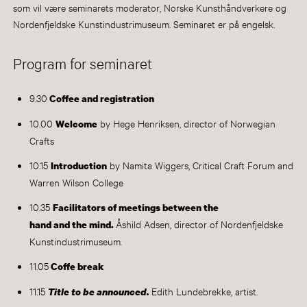
som vil være seminarets moderator, Norske Kunsthåndverkere og
Nordenfjeldske Kunstindustrimuseum. Seminaret er på engelsk.
Program for seminaret
9.30
Coffee and registration
10.00
by Hege Henriksen, director of Norwegian
Welcome
Crafts
10.15
by Namita Wiggers, Critical Craft Forum and
Introduction
Warren Wilson College
10.35
Facilitators of meetings between the
Åshild Adsen, director of Nordenfjeldske
hand and the mind.
Kunstindustrimuseum.
11.05
Coffe break
11.15
Edith Lundebrekke, artist.
Title to be announced.