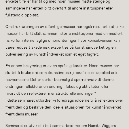
enkelte tilfeller har til og med noen museer måtte stenge og
samlingene har enten blitt overført til andre institusjoner eller
fullstendig oppløst.
Omstruktureringen av offentlige museer har også resultert i at ulike
museer har blitt slått sammen i større institusjoner med en medført
risiko for interne faglige omprioriteringer, hvor konsekvensen kan
være redusert akademisk ekspertise på kunsthåndverket og en
pulverisering av kunsthåndverket som et eget fagfelt.
En annen bekymring er av en språklig karakter. Noen museer har
sluttet å bruke ord som «kunstindustri,» «craft» eller «applied art» i
navnene sine. Det er derfor betimelig å spørre hvorvidt denne
endringen reflekterer en endring i fokus og aktiviteter, eller
hvorvidt den reflekterer mer strukturelle endringer?
I dette seminaret utfordrer vi foredragsholderne til å reflektere over
fremtiden og beskrive den ideelle situasjonen for kunsthåndverket i
fremtidens museer.
Seminaret er utviklet i tett sammarbeid mellom Namita Wiggers,