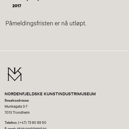
2017
Påmeldingsfristen er nå utløpt.
NORDENFJELDSKE KUNSTINDUSTRIMUSEUM
Besøksadresse:
Munkegata 3-7
7013 Trondheim
Telefon:
(+47) 73 80 89 50
E-post:
nkim.post@mist.no