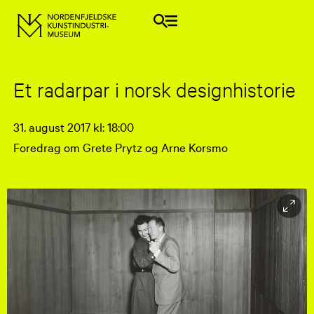
Et radarpar i norsk designhistorie
31. august 2017 kl: 18:00
Foredrag om Grete Prytz og Arne Korsmo