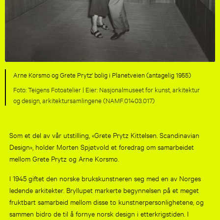
Arne Korsmo og Grete Prytz' bolig i Planetveien (antagelig 1955)
Teigens Fotoatelier |
Nasjonalmuseet for kunst, arkitektur
og design, arkitektursamlingene (NAMF.01403.017)
Som et del av vår utstilling, «Grete Prytz Kittelsen. Scandinavian
Design», holder Morten Spjøtvold et foredrag om samarbeidet
mellom Grete Prytz og Arne Korsmo.
I 1945 giftet den norske brukskunstneren seg med en av Norges
ledende arkitekter. Bryllupet markerte begynnelsen på et meget
fruktbart samarbeid mellom disse to kunstnerpersonlighetene, og
sammen bidro de til å fornye norsk design i etterkrigstiden. I