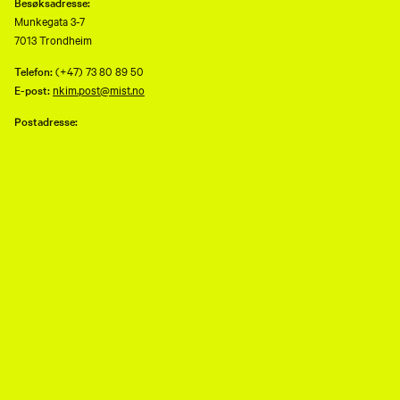
Besøksadresse:
Munkegata 3-7
7013 Trondheim
Telefon:
(+47) 73 80 89 50
E-post:
nkim.post@mist.no
Postadresse:
Postboks 6289 Torgarden
7489 Trondheim
Åpenhetsloven
Personvernerklæring og informasjonskapsler (cookies)
Facebook
Instagram
Youtube
flickr
TripAdvisor
Museene i Sør-Trøndelag