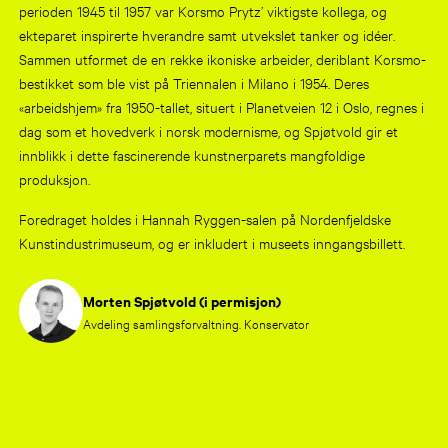
perioden 1945 til 1957 var Korsmo Prytz’ viktigste kollega, og
ekteparet inspirerte hverandre samt utvekslet tanker og idéer.
Sammen utformet de en rekke ikoniske arbeider, deriblant Korsmo-
bestikket som ble vist på Triennalen i Milano i 1954. Deres
«arbeidshjem» fra 1950-tallet, situert i Planetveien 12 i Oslo, regnes i
dag som et hovedverk i norsk modernisme, og Spjøtvold gir et
innblikk i dette fascinerende kunstnerparets mangfoldige
produksjon.
Foredraget holdes i Hannah Ryggen-salen på Nordenfjeldske
Kunstindustrimuseum, og er inkludert i museets inngangsbillett.
Morten Spjøtvold (i permisjon)
Avdeling samlingsforvaltning. Konservator