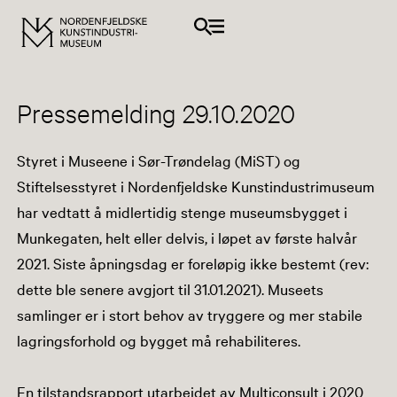
Pressemelding 29.10.2020
Styret i Museene i Sør-Trøndelag (MiST) og
Stiftelsesstyret i Nordenfjeldske Kunstindustrimuseum
har vedtatt å midlertidig stenge museumsbygget i
Munkegaten, helt eller delvis, i løpet av første halvår
2021. Siste åpningsdag er foreløpig ikke bestemt (rev:
dette ble senere avgjort til 31.01.2021). Museets
samlinger er i stort behov av tryggere og mer stabile
lagringsforhold og bygget må rehabiliteres.
En tilstandsrapport utarbeidet av Multiconsult i 2020