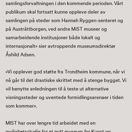
samlingsforvaltningen i den kommende perioden. Vårt
publikum skal fortsatt kunne oppleve deler av
samlingen på steder som Hannah Ryggen-senteret og
på Austråttborgen, ved andre MiST museer og
samarbeidende institusjoner både lokalt og
internasjonalt» sier avtroppende museumsdirektør
Åshild Adsen.
«Vi opplever god støtte fra Trondheim kommune, når vi
nå går til det drastiske skrittet med å stenge bygget. Vi
vil benytte anledningen til å teste ut alternative
visningssteder og uventede formidlingsarenaer i tiden
som kommer».
MIST har over lengre tid arbeidet med en
mulighetsstudie for et nytt museum for Kunst og