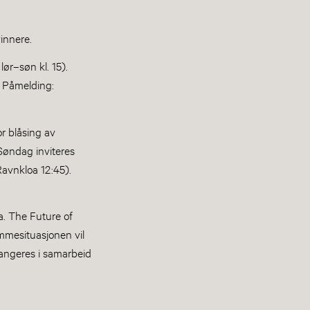
vinnere.
ør–søn kl. 15).
t. Påmelding:
r blåsing av
 Søndag inviteres
Ravnkloa 12:45).
a. The Future of
mmesituasjonen vil
rangeres i samarbeid