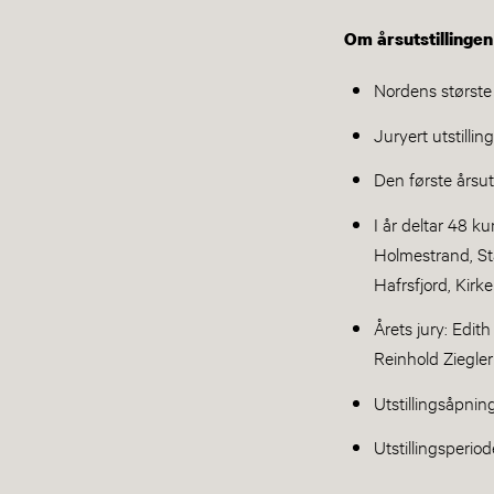
Om årsutstillingen
Nordens største
Juryert utstilli
Den første årsuts
I år deltar 48 k
Holmestrand, St
Hafrsfjord, Kirk
Årets jury: Edit
Reinhold Ziegle
Utstillingsåpnin
Utstillingsperiod