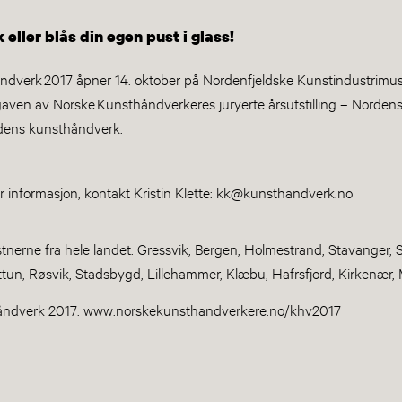
 eller blås din egen pust i glass!
åndverk 2017 åpner 14. oktober på Nordenfjeldske Kunstindustrimu
aven av Norske Kunsthåndverkeres juryerte årsutstilling – Nordens 
idens kunsthåndverk.
er informasjon, kontakt Kristin Klette: kk@kunsthandverk.no
tnerne fra hele landet: Gressvik, Bergen, Holmestrand, Stavanger, 
tun, Røsvik, Stadsbygd, Lillehammer, Klæbu, Hafrsfjord, Kirkenær,
ndverk 2017: www.norskekunsthandverkere.no/khv2017 ​