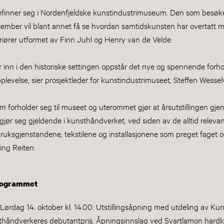
efinner seg i Nordenfjeldske kunstindustrimuseum. Den som besø
esember vil blant annet få se hvordan samtidskunsten har overtatt 
eriører utformet av Finn Juhl og Henry van de Velde.
 inn i den historiske settingen oppstår det nye og spennende forho
levelse, sier prosjektleder for kunstindustrimuseet, Steffen Wesse
m forholder seg til museet og uterommet gjør at årsutstillingen gjens
jør seg gjeldende i kunsthåndverket, ved siden av de alltid releva
ruksgjenstandene, tekstilene og installasjonene som preget faget og
ing Reiten.
programmet
Lørdag 14. oktober kl. 14.00: Utstillingsåpning med utdeling av K
håndverkeres debutantpris. Åpningsinnslag ved Svartlamon hardk