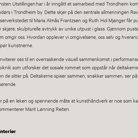
unsten Utstillingen har i år inngått et samarbeid med Trondheim k
ndørs i Trondheim by. Dette skjer på den sentrale allmenningen Rav
låserverkstedet til Maria Almås Frantzsen og Ruth Hol Mjanger får
 skjøre, skulpturelle avtrykk av unike utpust i glass. Gjennom puste
 som omgir oss. Hvordan opplever vi omgivelsene, oss selv og hvera
pør kunstnerne.
inviterer oss til en overraskende visuell sammenkomst i performans
 piknik som utforsker det sosiale rommet som oppstår når deltakern
en de sitter på. Deltakerne spiser sammen, snakker sammen, ser på 
serende.
ser på en leken og spennende måte at kunsthåndverk er noe som k
 kommenterer Marit Lønning Reiten.
interiør