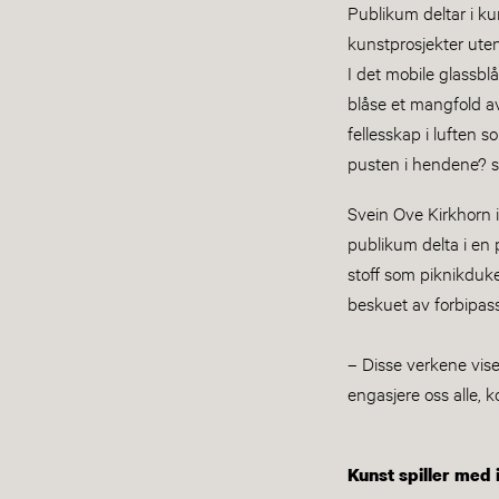
Publikum deltar i k
kunstprosjekter ute
I det mobile glassb
blåse et mangfold av
fellesskap i luften
pusten i hendene? s
Svein Ove Kirkhorn 
publikum delta i en
stoff som piknikduk
beskuet av forbipas
– Disse verkene vi
engasjere oss alle,
Kunst spiller med 