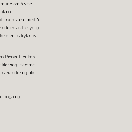
ommune om å vise
nkloa.
 publikum være med å
n deler vi et usynlig
ndre med avtrykk av
en Picnic. Her kan
e kler seg i samme
hverandre og blir
an angå og