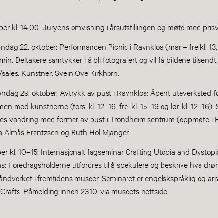
er kl. 14:00: Juryens omvisning i årsutstillingen og møte med pris
dag 22. oktober: Performancen Picnic i Ravnkloa (man– fre kl. 13, l
in. Deltakere samtykker i å bli fotografert og vil få bildene tilsend
/sales. Kunstner: Svein Ove Kirkhorn.
ndag 29. oktober: Avtrykk av pust i Ravnkloa: Åpent uteverksted fo
n med kunstnerne (tors. kl. 12–16, fre. kl. 15–19 og lør. kl. 12–16).
elles vandring med former av pust i Trondheim sentrum (oppmøte i 
a Almås Frantzsen og Ruth Hol Mjanger.
er kl. 10–15: Internasjonalt fagseminar Crafting Utopia and Dystopi
s: Foredragsholderne utfordres til å spekulere og beskrive hva drø
åndverket i fremtidens museer. Seminaret er engelskspråklig og ar
rafts. Påmelding innen 23.10. via museets nettside.