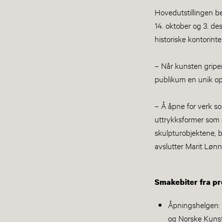
Hovedutstillingen b
14. oktober og 3. d
historiske kontorint
– Når kunsten griper
publikum en unik opp
– Å åpne for verk so
uttrykksformer som g
skulpturobjektene, b
avslutter Marit Lønn
Smakebiter fra 
Åpningshelgen: 
og Norske Kunst