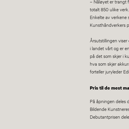
– Nåløyet er trangt f
totalt 850 ulike ver
Enkelte av verkene s
Kunsthåndverkers pr
Årsutstillingen viser
i landet vårt og er 
på det som skjer i ku
hva som skjer akkur
forteller juryleder 
Pris til de mest 
På åpningen deles de
Bildende Kunstnere
Debutantprisen deles