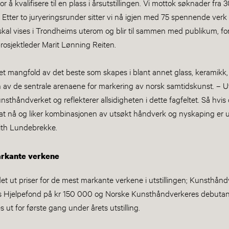
or å kvalifisere til en plass i årsutstillingen. Vi mottok søknader fr
k. Etter to juryeringsrunder sitter vi nå igjen med 75 spennende verk
kal vises i Trondheims uterom og blir til sammen med publikum, for
osjektleder Marit Lønning Reiten.
 et mangfold av det beste som skapes i blant annet glass, keramikk, t
en av de sentrale arenaene for markering av norsk samtidskunst. – Ut
nsthåndverket og reflekterer allsidigheten i dette fagfeltet. Så hvis
at nå og liker kombinasjonen av utsøkt håndverk og nyskaping er ut
Edith Lundebrekke.
markante verkene
t ut priser for de mest markante verkene i utstillingen; Kunsthånd
s Hjelpefond på kr 150 000 og Norske Kunsthåndverkeres debutant
 ut for første gang under årets utstilling.