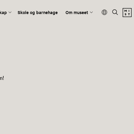
kap
Skole og barnehage
Om museet
m!