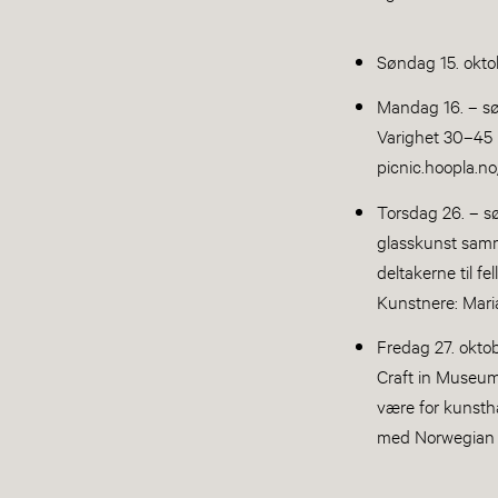
Søndag 15. oktob
Mandag 16. – søn
Varighet 30–45 m
picnic.hoopla.no
Torsdag 26. – sø
glasskunst samme
deltakerne til f
Kunstnere: Mari
Fredag 27. oktob
Craft in Museum
være for kunsth
med Norwegian C