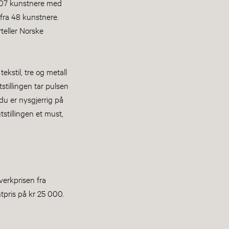
a 307 kunstnere med
 fra 48 kunstnere.
teller Norske
ekstil, tre og metall
stillingen tar pulsen
 du er nysgjerrig på
stillingen et must,
verkprisen fra
pris på kr 25 000.