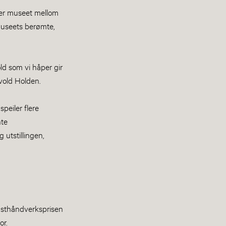
ker museet mellom
museets berømte,
ld som vi håper gir
lvold Holden.
peiler flere
nte
 utstillingen,
unsthåndverksprisen
or.