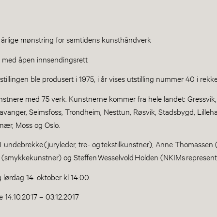
 årlige mønstring for samtidens kunsthåndverk
ng med åpen innsendingsrett
tillingen ble produsert i 1975, i år vises utstilling nummer 40 i rekk
unstnere med 75 verk. Kunstnerne kommer fra hele landet: Gressvik,
avanger, Seimsfoss, Trondheim, Nesttun, Røsvik, Stadsbygd, Lille
enær, Moss og Oslo.
h Lundebrekke (juryleder, tre- og tekstilkunstner), Anne Thomassen 
r (smykkekunstner) og Steffen Wesselvold Holden (NKIMs represen
g lørdag 14. oktober kl 14:00.
e 14.10.2017 – 03.12.2017​