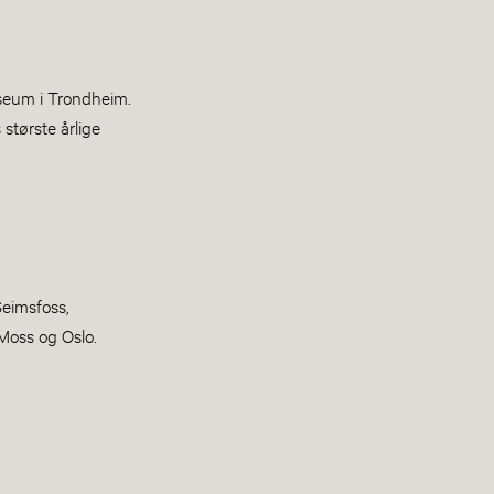
seum i Trondheim.
største årlige
Seimsfoss,
 Moss og Oslo.