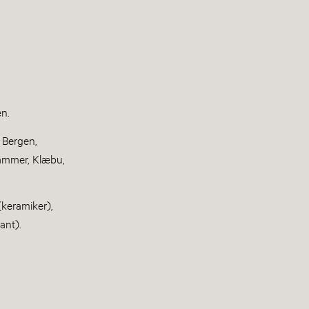
en.
 Bergen,
hammer, Klæbu,
(keramiker),
tant).