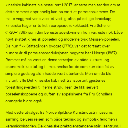
kinesiske kabinett ble restaurert i 2017, lanserte man teorien om at
dette rommet opprinnelig kan ha vært et porselenskammer. De
malte veggmotivene viser et vestlig blikk på østlige landskap;
kinesiske hager er tolket i europeisk rokokkostil. Fru Schøller
(1720–1786), som den bereiste adelskvinnen hun var, eide nok både
høyt skattet kinesisk porselen og moderne tysk Meissen-porselen.
Da hun fikk Stiftsgården bygget (1778), var det fortsatt over
hundre år til porselensproduksjonen begynte her i Norge (1887).
Rommet må ha vært en demonstrasjon av både kulturell og
økonomisk kapital, og til misunnelse for de som kun eide fat av
simplere gods og aldri hadde vært utenlands. Men om de ble
invitert, ville Det kinesiske kabinett transportert gjestenes
forestillingsverden til fjerne strøk. Teen de fikk servert i
porselenskoppene og duften av appelsinene fra Fru Schøllers
orangerie bidro også.
Med dette utvalget fra Nordenfjeldske Kunstindustrimuseums
samling, belyses reisen som både teknisk og symbolsk fenomen i
keramikkhistorien. De kinesiske praktgjenstandene står i sentrum. I