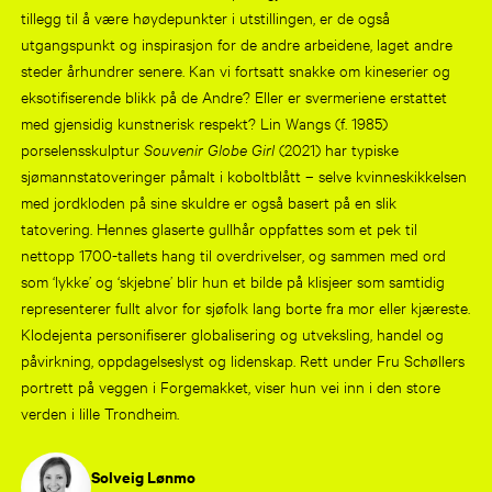
tillegg til å være høydepunkter i utstillingen, er de også
utgangspunkt og inspirasjon for de andre arbeidene, laget andre
steder århundrer senere. Kan vi fortsatt snakke om kineserier og
eksotifiserende blikk på de Andre? Eller er svermeriene erstattet
med gjensidig kunstnerisk respekt? Lin Wangs (f. 1985)
porselensskulptur
Souvenir Globe Girl
(2021) har typiske
sjømannstatoveringer påmalt i koboltblått – selve kvinneskikkelsen
med jordkloden på sine skuldre er også basert på en slik
tatovering. Hennes glaserte gullhår oppfattes som et pek til
nettopp 1700-tallets hang til overdrivelser, og sammen med ord
som ‘lykke’ og ‘skjebne’ blir hun et bilde på klisjeer som samtidig
representerer fullt alvor for sjøfolk lang borte fra mor eller kjæreste.
Klodejenta personifiserer globalisering og utveksling, handel og
påvirkning, oppdagelseslyst og lidenskap. Rett under Fru Schøllers
portrett på veggen i Forgemakket, viser hun vei inn i den store
verden i lille Trondheim.
Solveig Lønmo