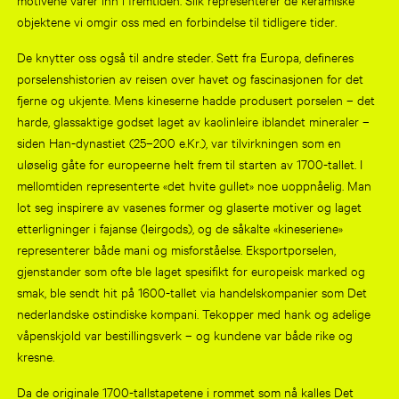
objektene vi omgir oss med en forbindelse til tidligere tider.
De knytter oss også til andre steder. Sett fra Europa, defineres
porselenshistorien av reisen over havet og fascinasjonen for det
fjerne og ukjente. Mens kineserne hadde produsert porselen – det
harde, glassaktige godset laget av kaolinleire iblandet mineraler –
siden Han-dynastiet (25–200 e.Kr.), var tilvirkningen som en
uløselig gåte for europeerne helt frem til starten av 1700-tallet. I
mellomtiden representerte «det hvite gullet» noe uoppnåelig. Man
lot seg inspirere av vasenes former og glaserte motiver og laget
etterligninger i fajanse (leirgods), og de såkalte «kineseriene»
representerer både mani og misforståelse. Eksportporselen,
gjenstander som ofte ble laget spesifikt for europeisk marked og
smak, ble sendt hit på 1600-tallet via handelskompanier som Det
nederlandske ostindiske kompani. Tekopper med hank og adelige
våpenskjold var bestillingsverk – og kundene var både rike og
kresne.
Da de originale 1700-tallstapetene i rommet som nå kalles Det