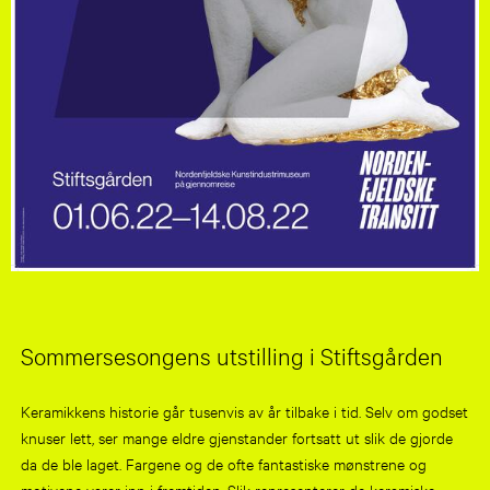
Sommersesongens utstilling i Stiftsgården
Keramikkens historie går tusenvis av år tilbake i tid. Selv om godset
knuser lett, ser mange eldre gjenstander fortsatt ut slik de gjorde
da de ble laget. Fargene og de ofte fantastiske mønstrene og
motivene varer inn i fremtiden. Slik representerer de keramiske