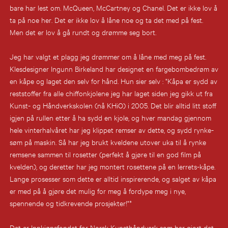
bare har lest om. McQueen, McCartney og Chanel. Det er ikke lov å
ta på noe her. Det er ikke lov å låne noe og ta det med på fest.
Men det er lov å gå rundt og drømme seg bort.
Jeg har valgt et plagg jeg drømmer om å låne med meg på fest.
Klesdesigner Ingunn Birkeland har designet en fargebombedrøm av
en kåpe og laget den selv for hånd. Hun sier selv : "Kåpa er sydd av
reststoffer fra alle chiffonkjolene jeg har laget siden jeg gikk ut fra
Kunst- og Håndverkskolen (nå KHiO) i 2005. Det blir alltid litt stoff
igjen på rullen etter å ha sydd en kjole, og hver mandag gjennom
hele vinterhalvåret har jeg klippet remser av dette, og sydd rynke-
søm på maskin. Så har jeg brukt kveldene utover uka til å rynke
remsene sammen til rosetter (perfekt å gjøre til en god film på
kvelden), og deretter har jeg montert rosettene på en lerrets-kåpe.
Lange prosesser som dette er alltid inspirerende, og salget av kåpa
er med på å gjøre det mulig for meg å fordype meg i nye,
spennende og tidkrevende prosjekter!"*
Det er Innkjøpsfondet for Norsk Kunsthåndverk som har gjort det