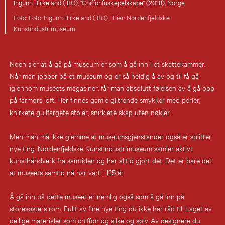
Ingunn Birkeland (IBO), "Chiffonfuskepelskåpe" (2018), Norge
Foto: Ingunn Birkeland (IBO) |
Nordenfjeldske
Kunstindustrimuseum
Noen sier at å gå på museum er som å gå inn i et skattekammer.
Når man jobber på et museum og er så heldig å av og til få gå
igjennom museets magasiner, får man absolutt følelsen av å gå opp
på farmors loft. Her finnes gamle glitrende smykker med perler,
knirkete gullfargete stoler, snirklete skap uten nøkler.
Men man må ikke glemme at museumsgjenstander også er splitter
nye ting. Nordenfjeldske Kunstindustrimuseum samler aktivt
kunsthåndverk fra samtiden og har alltid gjort det. Det er bare det
at museets samtid nå har vart i 125 år.
Å gå inn på dette museet er nemlig også som å gå inn på
storesøsters rom. Fullt av fine nye ting du ikke har råd til. Laget av
deilige materialer som chiffon og silke og sølv. Av designere du