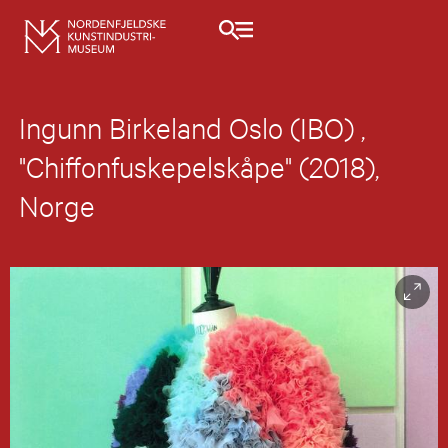
Ingunn Birkeland Oslo (IBO) ,
"Chiffonfuskepelskåpe" (2018),
Norge