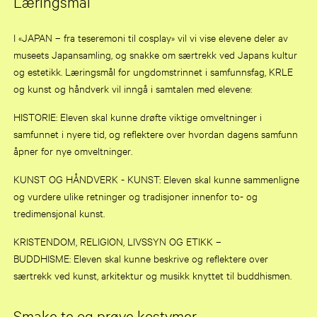
Læringsmål
I «JAPAN – fra teseremoni til cosplay» vil vi vise elevene deler av
museets Japansamling, og snakke om særtrekk ved Japans kultur
og estetikk. Læringsmål for ungdomstrinnet i samfunnsfag, KRLE
og kunst og håndverk vil inngå i samtalen med elevene:​
HISTORIE: Eleven skal kunne drøfte viktige omveltninger i
samfunnet i nyere tid, og reflektere over hvordan dagens samfunn
åpner for nye omveltninger.
KUNST OG HÅNDVERK - KUNST: Eleven skal kunne sammenligne
og vurdere ulike retninger og tradisjoner innenfor to- og
tredimensjonal kunst.
KRISTENDOM, RELIGION, LIVSSYN OG ETIKK –
BUDDHISME: Eleven skal kunne beskrive og reflektere over
særtrekk ved kunst, arkitektur og musikk knyttet til buddhismen.
​Smake te og prøve kostymer