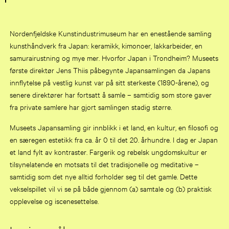
Nordenfjeldske Kunstindustrimuseum har en enestående samling
kunsthåndverk fra Japan: keramikk, kimonoer, lakkarbeider, en
samurairustning og mye mer. Hvorfor Japan i Trondheim? Museets
første direktør Jens Thiis påbegynte Japansamlingen da Japans
innflytelse på vestlig kunst var på sitt sterkeste (1890-årene), og
senere direktører har fortsatt å samle – samtidig som store gaver
fra private samlere har gjort samlingen stadig større.
Museets Japansamling gir innblikk i et land, en kultur, en filosofi og
en særegen estetikk fra ca. år 0 til det 20. århundre. I dag er Japan
et land fylt av kontraster. Fargerik og rebelsk ungdomskultur er
tilsynelatende en motsats til det tradisjonelle og meditative –
samtidig som det nye alltid forholder seg til det gamle. Dette
vekselspillet vil vi se på både gjennom (a) samtale og (b) praktisk
opplevelse og iscenesettelse.