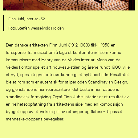
Finn Juhl, Interiør -52
Steffen Wesselvold Holden
Den danske arkitekten Finn Juhl (1912-1989) fikk i 1950 en
forespørsel fra museet om å lage et kontorinteriør som kunne
kommunisere med Henry van de Veldes interiør. Mens van de
Veldes kontor speilet art nouveau-stilen og årene rundt 1900, ville
et nytt, spesialtegnet interiør kunne gi et nytt tidsbilde. Resultatet
ble et rom som er autentisk for stilperioden Scandinavian Design,
og gjenstandene her representerer det beste innen datidens
skandinavisk formgiving. Også Finn Juhls interiør er et resultat av
en helhetsoppfatning fra arkitektens side, med en komposisjon
bygget opp av et «vekselspill av retninger og flater» – tilpasset
menneskekroppens bevegelser.