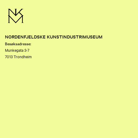
NORDENFJELDSKE KUNSTINDUSTRIMUSEUM
Besøksadresse:
Munkegata 3-7
7013 Trondheim
Telefon:
(+47) 73 80 89 50
E-post:
nkim.post@mist.no
Postadresse:
Postboks 6289 Torgarden
7489 Trondheim
Åpenhetsloven
Personvernerklæring og informasjonskapsler (cookies)
Facebook
Instagram
Youtube
flickr
TripAdvisor