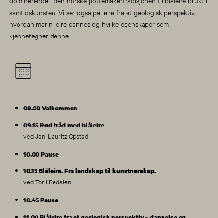
dominerende i den norske pottemakertradisjonen til blåleire brukt i
samtidskunsten. Vi ser også på leire fra et geologisk perspektiv,
hvordan marin leire dannes og hvilke egenskaper som
kjennetegner denne.
09.00 Velkommen
09.15 Rød tråd med blåleire
ved Jan-Lauritz Opstad
10.00 Pause
10.15 Blåleire. Fra landskap til kunstnerskap.
ved Toril Redalen
10.45 Pause
11.00 Blåleire fra et geologisk perspektiv – dannelse og