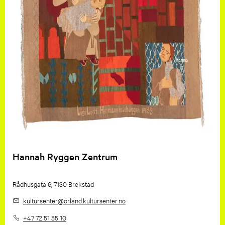
Hannah Ryggen Zentrum
Rådhusgata 6, 7130 Brekstad
kultursenter
@orland.kultursenter.no
+47 72 51 55 10