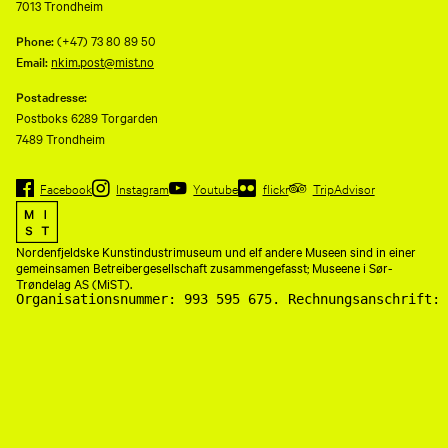
7013 Trondheim
Phone:
(+47) 73 80 89 50
Email:
nkim.post@mist.no
Postadresse:
Postboks 6289 Torgarden
7489 Trondheim
Facebook
Instagram
Youtube
flickr
TripAdvisor
Nordenfjeldske Kunstindustrimuseum und elf andere Museen sind in einer
gemeinsamen Betreibergesellschaft zusammengefasst; Museene i Sør-
Trøndelag AS (MiST).
Organisationsnummer: 993 595 675. Rechnungsanschrift: 