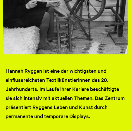
Hannah Ryggen ist eine der wichtigsten und
einflussreichsten Textilkünstlerinnen des 20.
Jahrhunderts. Im Laufe ihrer Kariere beschäftigte
sie sich intensiv mit aktuellen Themen. Das Zentrum
präsentiert Ryggens Leben und Kunst durch
permanente und temporäre Displays.