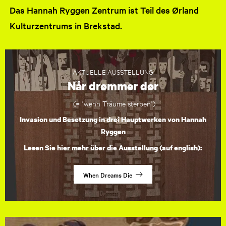
Das Hannah Ryggen Zentrum ist Teil des Ørland
Kulturzentrums in Brekstad.
AKTUELLE AUSSTELLUNG
Når drømmer dør
(= "wenn Träume sterben")
Invasion und Besetzung in drei Hauptwerken von Hannah
Ryggen
Lesen Sie hier mehr über die Ausstellung (auf english):
When Dreams Die