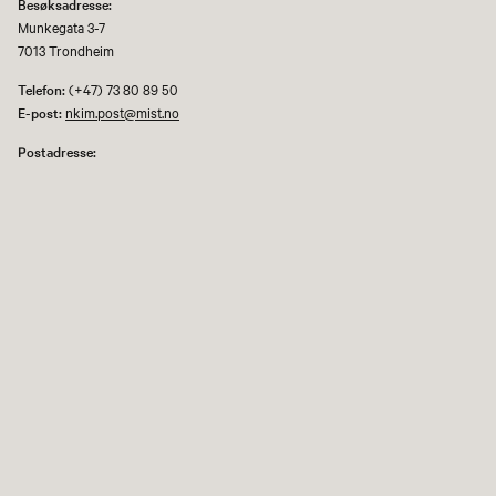
Besøksadresse:
Munkegata 3-7
7013 Trondheim
Telefon:
(+47) 73 80 89 50
E-post:
nkim.post@mist.no
Postadresse:
Postboks 6289 Torgarden
7489 Trondheim
Åpenhetsloven
Personvernerklæring og informasjonskapsler (cookies)
Facebook
Instagram
Youtube
flickr
TripAdvisor
Museene i Sør-Trøndelag