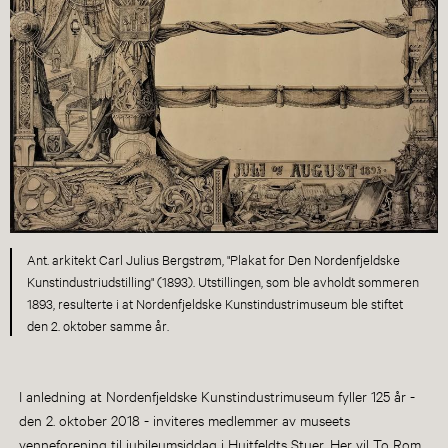
Ant. arkitekt Carl Julius Bergstrøm, "Plakat for Den Nordenfjeldske
Kunstindustriudstilling" (1893). Utstillingen, som ble avholdt sommeren
1893, resulterte i at Nordenfjeldske Kunstindustrimuseum ble stiftet
den 2. oktober samme år.
I anledning at Nordenfjeldske Kunstindustrimuseum fyller 125 år -
den 2. oktober 2018 - inviteres medlemmer av museets
venneforening til jubileumsiddag i Huitfeldts Stuer. Her vil To Rom