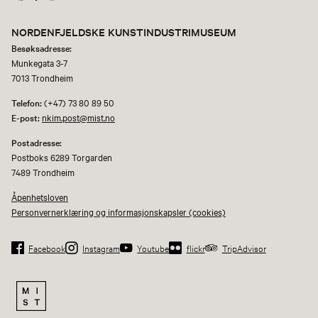
NORDENFJELDSKE KUNSTINDUSTRIMUSEUM
Besøksadresse:
Munkegata 3-7
7013 Trondheim
Telefon:
(+47) 73 80 89 50
E-post:
nkim.post@mist.no
Postadresse:
Postboks 6289 Torgarden
7489 Trondheim
Åpenhetsloven
Personvernerklæring og informasjonskapsler (cookies)
Facebook
Instagram
Youtube
flickr
TripAdvisor