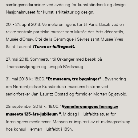
samlingsmedarbeider ved avdeling for kunsthåndverk og design,
Nasjonalmuseet for kunst, arkitektur og design.
20. - 24. april 2018: Venneforeningens tur til Paris. Besøk ved en
rekke sentrale parisiske museer som Musée des Arts décoratifs,
Musée d'Orsay, Cité de la Céramique i Sèvres samt Musée Yves
Saint Laurent
(Turen er fulltegnet).
27. mai 2018: Sommertur til Orkanger med besøk på
Thamspaviljongen og lunsj på Bårdshaug.
31. mai 2018 kl: 18:00.
. Byvandring
"Et museum, tre bygninger"
om Nordenfjeldske Kunstindustrimuseums historie ved
seniorforsker Jan-Lauritz Opstad og formidler Morten Spjøtvold.
29. september 2018 kl: 18:00. "
V
enneforeningens feiring av
. Middag i Huitfeldts stuer for
museets 125-års-jubileum
"
foreningens medlemmer. Menyen er inspirert av et middagsselskap
hos konsul Herman Huitfeldt i 1894.