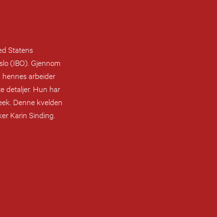
ed Statens
slo (IBO). Gjennom
g hennes arbeider
e detaljer. Hun har
Week. Denne kvelden
ker Karin Sinding.