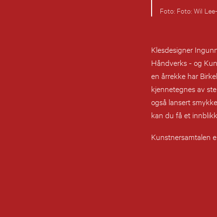
Foto: Wil Lee
Klesdesigner Ingunn
Håndverks - og Kuns
en årrekke har Birke
kjennetegnes av ste
også lansert smykke
kan du få et innblik
Kunstnersamtalen er 