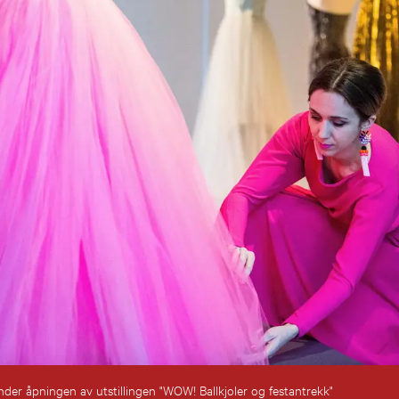
der åpningen av utstillingen "WOW! Ballkjoler og festantrekk"