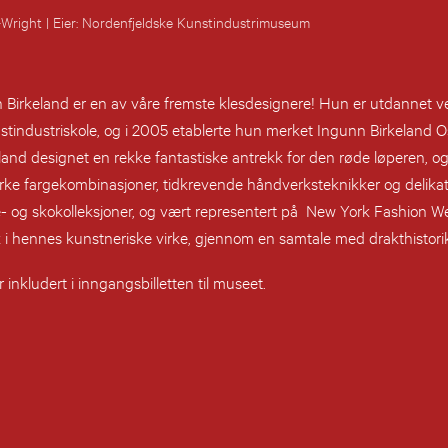
-Wright |
Nordenfjeldske Kunstindustrimuseum
 Birkeland er en av våre fremste klesdesignere! Hun er utdannet v
tindustriskole, og i 2005 etablerte hun merket Ingunn Birkeland O
land designet en rekke fantastiske antrekk for den røde løperen, o
rke fargekombinasjoner, tidkrevende håndverksteknikker og delikat
- og skokolleksjoner, og vært representert på New York Fashion 
k i hennes kunstneriske virke, gjennom en samtale med drakthistori
inkludert i inngangsbilletten til museet.