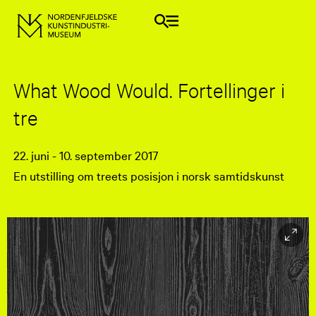
What Wood Would. Fortellinger i
tre
22. juni - 10. september 2017
En utstilling om treets posisjon i norsk samtidskunst