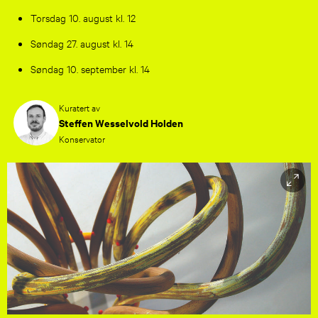
Torsdag 10. august kl. 12
Søndag 27. august kl. 14
Søndag 10. september kl. 14
Kuratert av
Steffen Wesselvold Holden
Konservator