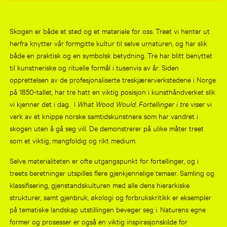
Skogen er både et sted og et materiale for oss. Treet vi henter ut
herfra knytter vår formgitte kultur til selve urnaturen, og har slik
både en praktisk og en symbolsk betydning. Tre har blitt benyttet
til kunstneriske og rituelle formål i tusenvis av år. Siden
opprettelsen av de profesjonaliserte treskjærerverkstedene i Norge
på 1850-tallet, har tre hatt en viktig posisjon i kunsthåndverket slik
vi kjenner det i dag. I
What Wood Would. Fortellinger i tre
viser vi
verk av et knippe norske samtidskunstnere som har vandret i
skogen uten å gå seg vill. De demonstrerer på ulike måter treet
som et viktig, mangfoldig og rikt medium.
Selve materialiteten er ofte utgangspunkt for fortellinger, og i
treets beretninger utspilles flere gjenkjennelige temaer. Samling og
klassifisering, gjenstandskulturen med alle dens hierarkiske
strukturer, samt gjenbruk, økologi og forbrukskritikk er eksempler
på tematiske landskap utstillingen beveger seg i. Naturens egne
former og prosesser er også en viktig inspirasjonskilde for