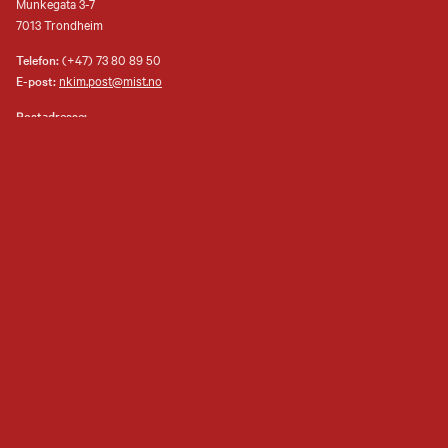
Munkegata 3-7
7013 Trondheim
Telefon:
(+47) 73 80 89 50
E-post:
nkim.post@mist.no
Postadresse:
Postboks 6289 Torgarden
7489 Trondheim
Åpenhetsloven
Personvernerklæring og informasjonskapsler (cookies)
Facebook
Instagram
Youtube
flickr
TripAdvisor
Museene i Sør-Trøndelag