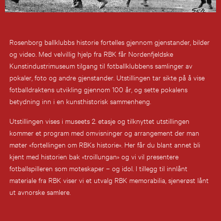
Rosenborg ballklubbs historie fortelles gjennom gjenstander, bilder
og video. Med velvillig hjelp fra RBK får Nordenfjeldske
Kunstindustrimuseum tilgang til fotballklubbens samlinger av
pokaler, foto og andre gjenstander. Utstillingen tar sikte på å vise
fotballdraktens utvikling gjennom 100 år, og sette pokalens
betydning inn i en kunsthistorisk sammenheng.
Utstillingen vises i museets 2. etasje og tilknyttet utstillingen
kommer et program med omvisninger og arrangement der man
møter «fortellingen om RBKs historie». Her får du blant annet bli
kjent med historien bak «troillungan» og vi vil presentere
fotballspilleren som moteskaper – og idol. I tillegg til innlånt
materiale fra RBK viser vi et utvalg RBK memorabilia, sjenerøst lånt
ut avnorske samlere.