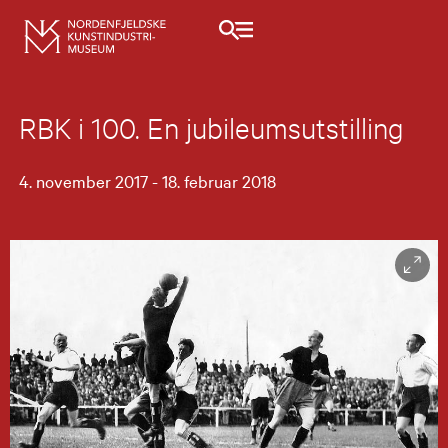
RBK i 100. En jubileumsutstilling
4. november 2017 - 18. februar 2018