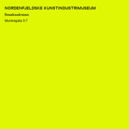
NORDENFJELDSKE KUNSTINDUSTRIMUSEUM
Besøksadresse:
Munkegata 3-7
7013 Trondheim
Telefon:
(+47) 73 80 89 50
E-post:
nkim.post@mist.no
Postadresse:
Postboks 6289 Torgarden
7489 Trondheim
Åpenhetsloven
Personvernerklæring og informasjonskapsler (cookies)
Facebook
Instagram
Youtube
flickr
TripAdvisor
Museene i Sør-Trøndelag