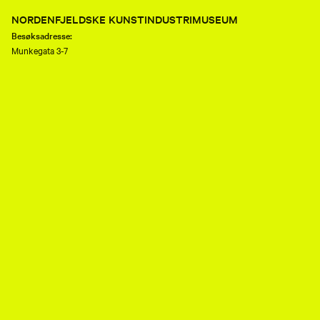
NORDENFJELDSKE KUNSTINDUSTRIMUSEUM
Besøksadresse:
Munkegata 3-7
7013 Trondheim
Telefon:
(+47) 73 80 89 50
E-post:
nkim.post@mist.no
Postadresse:
Postboks 6289 Torgarden
7489 Trondheim
Åpenhetsloven
Personvernerklæring og informasjonskapsler (cookies)
Facebook
Instagram
Youtube
flickr
TripAdvisor
Museene i Sør-Trøndelag