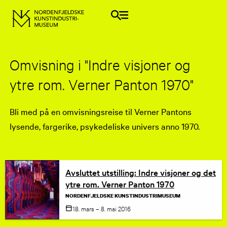
Omvisning i "Indre visjoner og
ytre rom. Verner Panton 1970"
Bli med på en omvisningsreise til Verner Pantons
lysende, fargerike, psykedeliske univers anno 1970.
Avsluttet utstilling: Indre visjoner og det
ytre rom. Verner Panton 1970
NORDENFJELDSKE KUNSTINDUSTRIMUSEUM
18. mars – 8. mai
2016