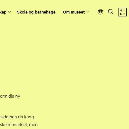
kap
Skole og barnehage
Om museet
formidle ny
darosdomen da kong
rske monarkiet, men