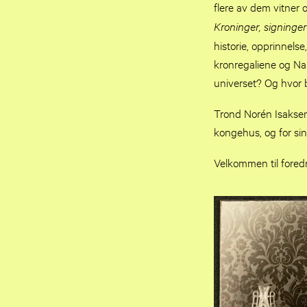
flere av dem vitner
Kroninger, signinger
historie, opprinnel
kronregaliene og Na
universet? Og hvor 
Trond Norén Isaksen (
kongehus, og for si
Velkommen til foredr