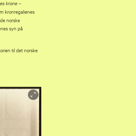
es krone –
om kronregalienes
 de norske
enes syn på
orien til det norske