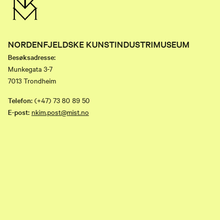
NORDENFJELDSKE KUNSTINDUSTRIMUSEUM
Besøksadresse:
Munkegata 3-7
7013 Trondheim
Telefon:
(+47) 73 80 89 50
E-post:
nkim.post@mist.no
Postadresse:
Postboks 6289 Torgarden
7489 Trondheim
Facebook
Instagram
Youtube
flickr
TripAdvisor