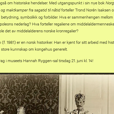
 også om historiske hendelser. Med utgangspunkt i sin nye bok
Norg
 og maktkamper fra sagatid til nåtid
forteller Trond Norén Isaksen 
se, betydning, symbolikk og forbilder. Hva er sammenhengen mellom
poleons nederlag? Hva forteller regaliene om middelaldermennesk
ble det av middelalderens norske kronregalier?
f. 1981) er en norsk historiker. Han er kjent for sitt arbeid med hist
n store kunnskap om kongehus generelt.
ag i museets Hannah Ryggen-sal tirsdag 21. juni kl. 14!