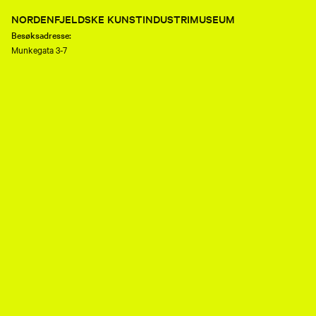
NORDENFJELDSKE KUNSTINDUSTRIMUSEUM
Besøksadresse:
Munkegata 3-7
7013 Trondheim
Telefon:
(+47) 73 80 89 50
E-post:
nkim.post@mist.no
Postadresse:
Postboks 6289 Torgarden
7489 Trondheim
Åpenhetsloven
Personvernerklæring og informasjonskapsler (cookies)
Facebook
Instagram
Youtube
flickr
TripAdvisor
Museene i Sør-Trøndelag