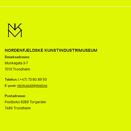
NORDENFJELDSKE KUNSTINDUSTRIMUSEUM
Besøksadresse:
Munkegata 3-7
7013 Trondheim
Telefon:
(+47) 73 80 89 50
E-post:
nkim.post@mist.no
Postadresse:
Postboks 6289 Torgarden
7489 Trondheim
Åpenhetsloven
Personvernerklæring og informasjonskapsler (cookies)