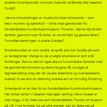
amabile (innsmigrende), luminoso (lysende, strålende) eller pesante
(tungt).
I denne miniutstillingen er musikkuttrykket scherzando – som
betyr muntert og spøkefullt – tolket med gjenstander fra
Nordenfjeldske Kunstindustrimuseum. «Tonene» i denne lille strofen
spretter gjennom noen få takter, en smule frekt og ganske lekent.
Formidles stemningen vi ønsker å skape?
Smykkekunsten er, som musikk, et språk som kan forstås på tvers
av landegrenser. Mange av de utvalgte smykkene er som små
fortellinger, flere av dem er også absurd humoristiske. Sammen med
de geometriske formene og sterke fargene, får utvalget et
tegneserieaktig preg, der de visuelle aksentene og overraskelsene
snakker til oss som en stemning snarere enn en fornuftig forklaring.
Scherzando er en liten bit av Nordenfjeldske Kunstindustrimuseum.
Her tolkes verten vi besøker med egen samling. Mens museet er
uten bygg, vil du møte oss som Nordenfjeldske Transitt, et museum
på vift. I nye formater og på ulike arenaer, kan du følge oss på