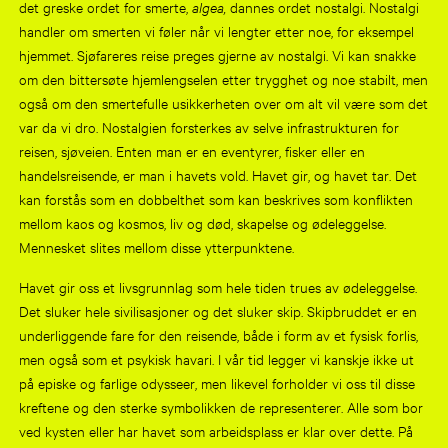
det greske ordet for smerte,
algea,
dannes ordet nostalgi. Nostalgi
handler om smerten vi føler når vi lengter etter noe, for eksempel
hjemmet. Sjøfareres reise preges gjerne av nostalgi. Vi kan snakke
om den bittersøte hjemlengselen etter trygghet og noe stabilt, men
også om den smertefulle usikkerheten over om alt vil være som det
var da vi dro. Nostalgien forsterkes av selve infrastrukturen for
reisen, sjøveien. Enten man er en eventyrer, fisker eller en
handelsreisende, er man i havets vold. Havet gir, og havet tar. Det
kan forstås som en dobbelthet som kan beskrives som konflikten
mellom kaos og kosmos, liv og død, skapelse og ødeleggelse.
Mennesket slites mellom disse ytterpunktene.
Havet gir oss et livsgrunnlag som hele tiden trues av ødeleggelse.
Det sluker hele sivilisasjoner og det sluker skip. Skipbruddet er en
underliggende fare for den reisende, både i form av et fysisk forlis,
men også som et psykisk havari. I vår tid legger vi kanskje ikke ut
på episke og farlige odysseer, men likevel forholder vi oss til disse
kreftene og den sterke symbolikken de representerer. Alle som bor
ved kysten eller har havet som arbeidsplass er klar over dette. På