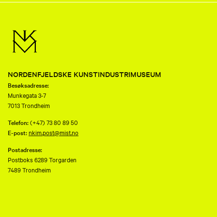
NORDENFJELDSKE KUNSTINDUSTRIMUSEUM
Besøksadresse:
Munkegata 3-7
7013 Trondheim
Telefon:
(+47) 73 80 89 50
E-post:
nkim.post@mist.no
Postadresse:
Postboks 6289 Torgarden
7489 Trondheim
Åpenhetsloven
Personvernerklæring og informasjonskapsler (cookies)