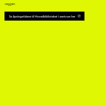
veggen.
Se åpningstidene til Hovedbiblioteket i sentrum her