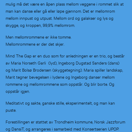
mulig må det være en åpen plass mellom veggene i rommet slik at
man kan danse eller gå eller løpe gjennom. Det er mellomrom
mellom innpust og utpust. Mellom ord og galakser og lys og
skygge, og kroppen, 99,9% mellomrom.
Men mellomrommene er ikke tomme.
Mellomrommene er der det skjer.
Mind The Gap er en duo som for anledningen er en trio, og består
av Maria Norseth Garli (lyd), Ingeborg Dugstad Sanders (dans)
og Marit Bolsø Brodersen (skyggetegning). Maria spiller landskap,
Marit tegner bevegelsen i lydene og Ingeborg danser mellom
rommene og mellomrommene som oppstår. Og blir borte. Og
oppstår igjen.
Meditativt og sakte, ganske stille, eksperimentelt, og man kan
puste.
Forestillingen er støttet av Trondheim kommune, Norsk Jazzforum
og DansiT, og arrangeres i samarbeid med Konsertserien UPOP.