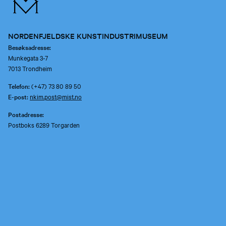
NORDENFJELDSKE KUNSTINDUSTRIMUSEUM
Besøksadresse:
Munkegata 3-7
7013 Trondheim
Telefon:
(+47) 73 80 89 50
E-post:
nkim.post@mist.no
Postadresse:
Postboks 6289 Torgarden
7489 Trondheim
Åpenhetsloven
Personvernerklæring og informasjonskapsler (cookies)
Facebook
Instagram
Youtube
flickr
TripAdvisor