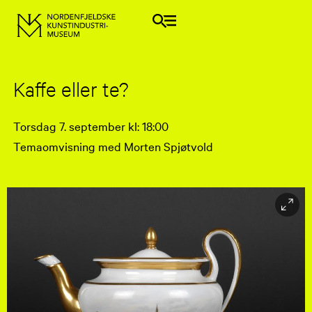
Kaffe eller te?
Torsdag 7. september kl: 18:00
Temaomvisning med Morten Spjøtvold