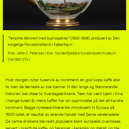
"Tekanne dekorert med byprospekter" (1830-1838), produsert av Den
kongelige Porcelainsfabrik i København
Jette C. Petersen |
Nordenfjeldske Kunstindustrimuseum
(NK1897-274)
Hver morgen nyter tusenvis av nordmenn en god kopp kaffe eller
te, men de færreste av oss kjenner til den lange og fascinerende
historien bak disse to hverdagsdrikkene. Teen har vært kjent i Kina
i mange tusen år, mens kaffen har sin opprinnelse på det afrikanske
kontinent. Begge nytelsedrikkene ble introdusert til Europa på
1600-tallet, et resultat av økende handel med fjerne verdensdeler.
De varme drikkene ble raskt populære blant europeisk overklasse,
servert i praktfulle kaffe- og tekanner i keramikk og metall, og ble