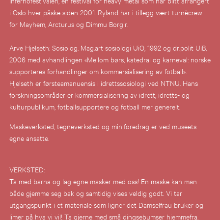
Infernofestivalen, en festival for heavy metal som har blitt arrangert
i Oslo hver påske siden 2001. Ryland har i tillegg vært turnècrew
for Mayhem, Arcturus og Dimmu Borgir.
Arve Hjelseth: Sosiolog. Mag.art sosiologi UiO, 1992 og dr.polit UiB,
2006 med avhandlingen «Mellom børs, katedral og karneval: norske
supporteres forhandlinger om kommersialisering av fotball».
Hjelseth er førsteamanuensis i idrettssosiologi ved NTNU. Hans
forskningsområder er kommersialisering av idrett, idretts- og
kulturpublikum, fotballsupportere og fotball mer generelt.
Maskeverksted, tegneverksted og miniforedrag er ved museets
egne ansatte.
VERKSTED:
Ta med barna og lag egne masker med oss! En maske kan man
både gjemme seg bak og samtidig vises veldig godt. Vi tar
utgangspunkt i et materiale som ligner det Damselfrau bruker og
limer på hva vi vil! Ta gjerne med små dingsebumser hjemmefra.