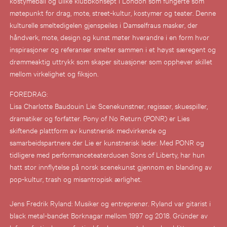
kostymeball og ulike klubbkonsept i London som fungerte som
møtepunkt for drag, mote, street-kultur, kostymer og teater. Denne
kulturelle smeltedigelen gjenspeiles i Damselfraus masker, der
håndverk, mote, design og kunst møter hverandre i en form hvor
inspirasjoner og referanser smelter sammen i et høyst særegent og
drømmeaktig uttrykk som skaper situasjoner som opphever skillet
mellom virkelighet og fiksjon.
FOREDRAG:
Lisa Charlotte Baudouin Lie: Scenekunstner, regissør, skuespiller,
dramatiker og forfatter. Pony of No Return (PONR) er Lies
skiftende plattform av kunstnerisk medvirkende og
samarbeidspartnere der Lie er kunstnerisk leder. Med PONR og
tidligere med performanceteaterduoen Sons of Liberty, har hun
hatt stor innflytelse på norsk scenekunst gjennom en blanding av
pop-kultur, trash og misantropisk ærlighet.
Jens Fredrik Ryland: Musiker og entreprenør. Ryland var gitarist i
black metal-bandet Borknagar mellom 1997 og 2018. Gründer av