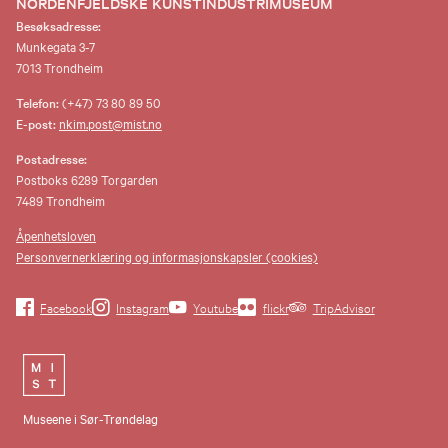
NORDENFJELDSKE KUNSTINDUSTRIMUSEUM
Besøksadresse:
Munkegata 3-7
7013 Trondheim
Telefon:
(+47) 73 80 89 50
E-post:
nkim.post@mist.no
Postadresse:
Postboks 6289 Torgarden
7489 Trondheim
Åpenhetsloven
Personvernerklæring og informasjonskapsler (cookies)
Facebook
Instagram
Youtube
flickr
TripAdvisor
Museene i Sør-Trøndelag