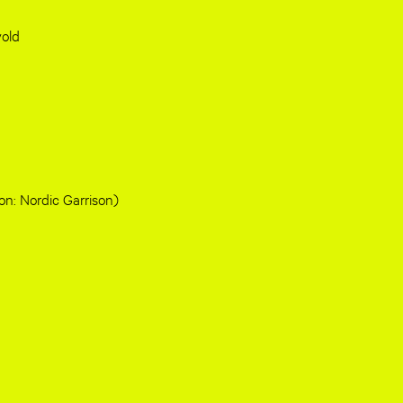
vold
n: Nordic Garrison)