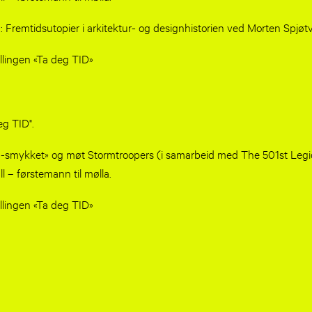
g: Fremtidsutopier i arkitektur- og designhistorien ved Morten Spjøt
illingen «Ta deg TID»
g TID"​.
a-smykket» og møt Stormtroopers (i samarbeid med The 501st Legio
l – førstemann til mølla.
illingen «Ta deg TID»