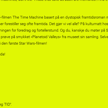
ci-fi-filmen The Time Machine basert på en dystopisk framtidsrom
mer forestiller seg ofte framtida. Det gjør vi vel alle? På kulturnatt ho
ningen for foredrag og fortellerstund. Og du, kanskje du møter på 
 å prøve på smykket «Planetoid Valleys» fra museet sin samling. Selv
den første Star Wars-filmen!
ida!
g TID"​.