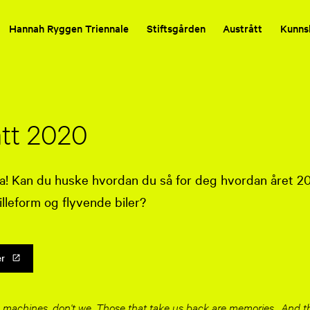
Hannah Ryggen Triennale
Stiftsgården
Austrått
Kunns
att 2020
ida! Kan du huske hvordan du så for deg hvordan året 20
illeform og flyvende biler?
er
 machines, don't we. Those that take us back are memories...And t