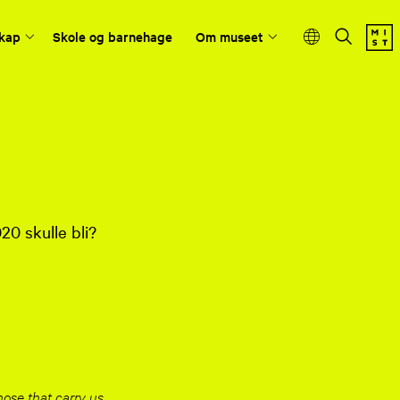
kap
Skole og barnehage
Om museet
20 skulle bli?
hose that carry us