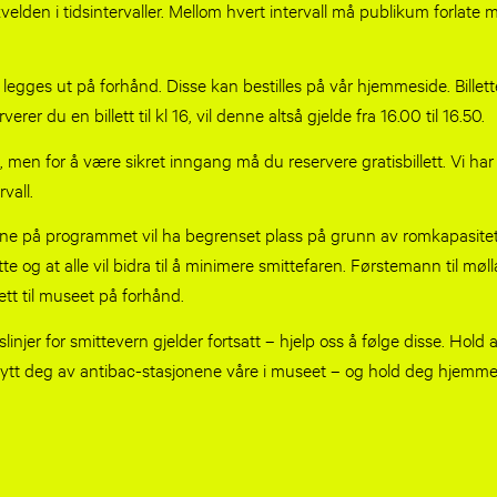
kvelden i tidsintervaller. Mellom hvert intervall må publikum forlate 
.
er legges ut på forhånd. Disse kan bestilles på vår hjemmeside. Billet
erer du en billett til kl 16, vil denne altså gjelde fra 16.00 til 16.50.
, men for å være sikret inngang må du reservere gratisbillett. Vi ha
vall.
e på programmet vil ha begrenset plass på grunn av romkapasitet
tte og at alle vil bidra til å minimere smittefaren. Førstemann til møl
lett til museet på forhånd.
linjer for smittevern gjelder fortsatt – hjelp oss å følge disse. Hold
nytt deg av antibac-stasjonene våre i museet – og hold deg hjemm