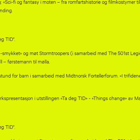
: «Sci-fi og fantasy i moten – fra romfartshistorie og filmkostymer t
inding.
 "Ta deg TID"​.
a-smykket» og møt Stormtroopers (i samarbeid med The 501st Legio
l – førstemann til mølla.
erstund for barn i samarbeid med Midtnorsk Fortellerforum. «I trifiden
erkspresentasjon i utstillingen «Ta deg TID» - «Things change» av 
g TID"​.