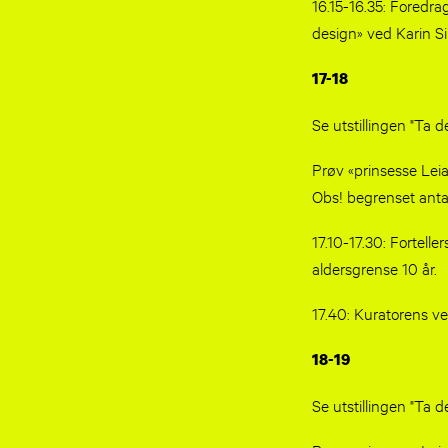
16.15-16.35: Foredrag
design» ved Karin S
17-18
Se utstillingen
Prøv «prinsesse Lei
Obs! begrenset antal
17.10-17.30: Fortell
aldersgrense 10 år.
17.40: Kuratorens v
18-19
Se utstillingen "Ta de