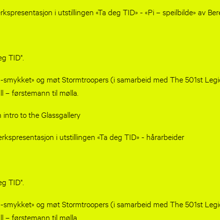
rkspresentasjon i utstillingen «Ta deg TID» - «Pi – speilbilde» av Be
g TID"​.
a-smykket» og møt Stormtroopers (i samarbeid med The 501st Legio
l – førstemann til mølla.
 intro to the Glassgallery
rkspresentasjon i utstillingen «Ta deg TID» - hårarbeider
g TID"​.
a-smykket» og møt Stormtroopers (i samarbeid med The 501st Legio
l – førstemann til mølla.