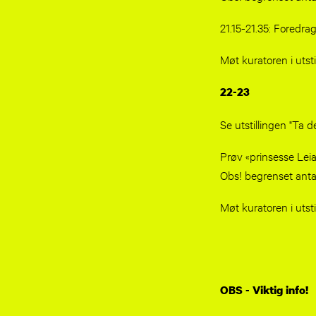
21.15-21.35: Foredra
Møt kuratoren i utst
22-23
Se utstillingen "Ta de
Prøv «prinsesse Lei
Obs! begrenset antal
Møt kuratoren i utst
OBS - Viktig info!