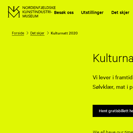
Besøk oss
Utstillinger
Det skjer
Forside
Det skjer
Kulturnatt 2020
Kulturn
Vi lever i framt
Sølvklær, mat i p
Hent gratisbillett h
We all have our time