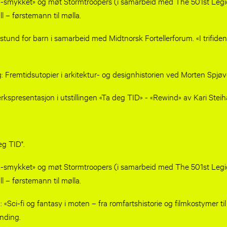
a-smykket» og møt Stormtroopers (i samarbeid med The 501st Legio
l – førstemann til mølla.
erstund for barn i samarbeid med Midtnorsk Fortellerforum. «I trifide
g: Fremtidsutopier i arkitektur- og designhistorien ved Morten Spjøv
rkspresentasjon i utstillingen «Ta deg TID» - «Rewind» av Kari Stei
g TID"​.
a-smykket» og møt Stormtroopers (i samarbeid med The 501st Legio
l – førstemann til mølla.
: «Sci-fi og fantasy i moten – fra romfartshistorie og filmkostymer t
inding.