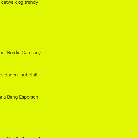
il catwalk og trendy
n: Nordic Garrison)
es dager», anbefalt
Maria Bang Espersen