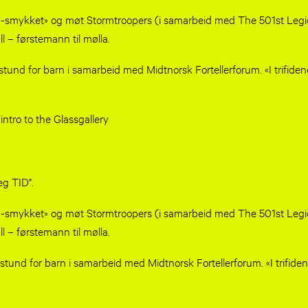
a-smykket» og møt Stormtroopers (i samarbeid med The 501st Legio
l – førstemann til mølla.
erstund for barn i samarbeid med Midtnorsk Fortellerforum. «I trifide
intro to the Glassgallery
g TID"​.
a-smykket» og møt Stormtroopers (i samarbeid med The 501st Legio
l – førstemann til mølla.
erstund for barn i samarbeid med Midtnorsk Fortellerforum. «I trifide