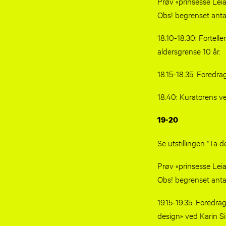
Prøv «prinsesse Lei
Obs! begrenset antal
18.10-18.30: Fortell
aldersgrense 10 år.
18.15-18.35: Foredra
18.40: Kuratorens ve
19-20
Se utstillingen "Ta de
Prøv «prinsesse Lei
Obs! begrenset antal
19.15-19.35: Foredrag
design» ved Karin S