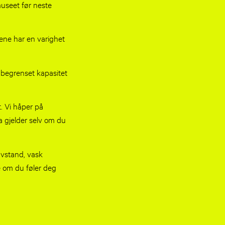
museet før neste
tene har en varighet
r begrenset kapasitet
. Vi håper på
la gjelder selv om du
 avstand, vask
e om du føler deg