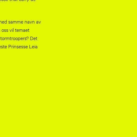
an med samme navn av
s oss vil temaet
Stormtroopers? Det
este Prinsesse Leia