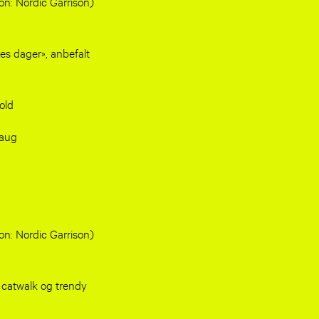
n: Nordic Garrison)
nes dager», anbefalt
old
haug
n: Nordic Garrison)
il catwalk og trendy