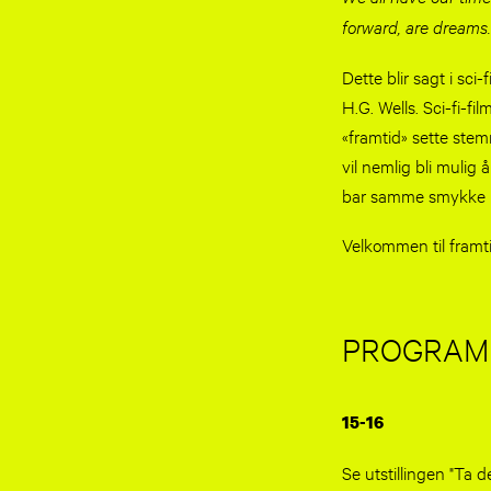
forward, are dreams.
Dette blir sagt i s
H.G. Wells. Sci-fi-fil
«framtid» sette stem
vil nemlig bli mulig
bar samme smykke i 
Velkommen til framt
PROGRAM
15-16
Se utstillingen "Ta de