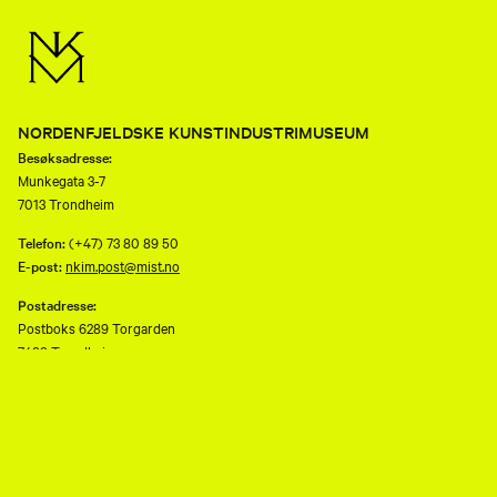
NORDENFJELDSKE KUNSTINDUSTRIMUSEUM
Besøksadresse:
Munkegata 3-7
7013 Trondheim
Telefon:
(+47) 73 80 89 50
E-post:
nkim.post@mist.no
Postadresse:
Postboks 6289 Torgarden
7489 Trondheim
Åpenhetsloven
Personvernerklæring og informasjonskapsler (cookies)
Facebook
Instagram
Youtube
flickr
TripAdvisor