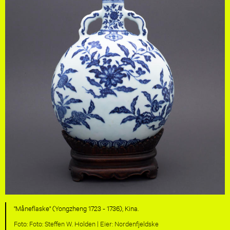
"Måneflaske" (Yongzheng 1723 - 1736), Kina.
Foto: Steffen W. Holden |
Nordenfjeldske