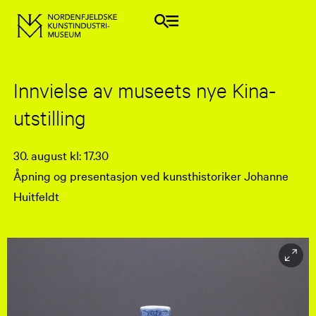
Innvielse av museets nye Kina-
utstilling
30. august kl: 17.30
Åpning og presentasjon ved kunsthistoriker Johanne
Huitfeldt