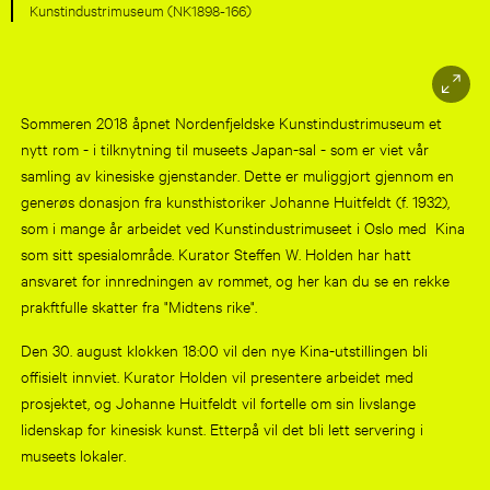
Kunstindustrimuseum (NK1898-166)
Sommeren 2018 åpnet Nordenfjeldske Kunstindustrimuseum et
nytt rom - i tilknytning til museets Japan-sal - som er viet vår
samling av kinesiske gjenstander. Dette er muliggjort gjennom en
generøs donasjon fra kunsthistoriker Johanne Huitfeldt (f. 1932),
som i mange år arbeidet ved Kunstindustrimuseet i Oslo med Kina
som sitt spesialområde. Kurator Steffen W. Holden har hatt
ansvaret for innredningen av rommet, og her kan du se en rekke
prakftfulle skatter fra "Midtens rike".
Den 30. august klokken 18:00 vil den nye Kina-utstillingen bli
offisielt innviet
. Kurator Holden vil presentere arbeidet med
prosjektet, og Johanne Huitfeldt vil fortelle om sin livslange
lidenskap for kinesisk kunst. Etterpå vil det bli lett servering i
museets lokaler.