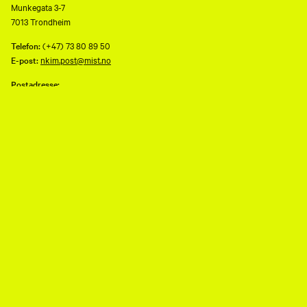
Munkegata 3-7
7013 Trondheim
Telefon:
(+47) 73 80 89 50
E-post:
nkim.post@mist.no
Postadresse:
Postboks 6289 Torgarden
7489 Trondheim
Åpenhetsloven
Personvernerklæring og informasjonskapsler (cookies)
Facebook
Instagram
Youtube
flickr
TripAdvisor
Museene i Sør-Trøndelag