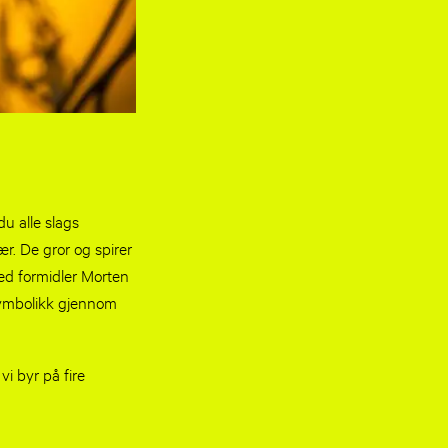
du alle slags
ær. De gror og spirer
ed formidler Morten
symbolikk gjennom
i byr på fire