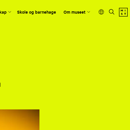
kap
Skole og barnehage
Om museet
d