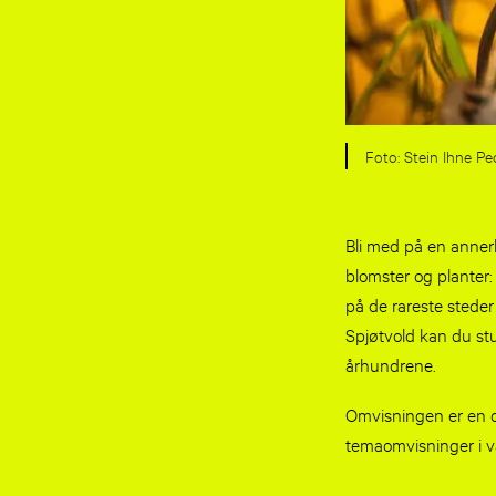
Stein Ihne Pe
Bli med på en annerle
blomster og planter: 
på de rareste stede
Spjøtvold kan du st
århundrene.
Omvisningen er en d
temaomvisninger i vå