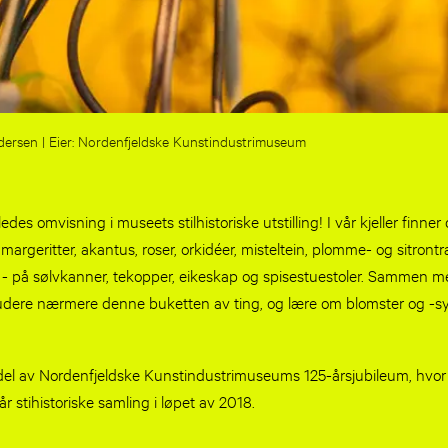
dersen |
Nordenfjeldske Kunstindustrimuseum
des omvisning i museets stilhistoriske utstilling! I vår kjeller finner 
margeritter, akantus, roser, orkidéer, misteltein, plomme- og sitrontr
r - på sølvkanner, tekopper, eikeskap og spisestuestoler. Sammen m
udere nærmere denne buketten av ting, og lære om blomster og -
el av Nordenfjeldske Kunstindustrimuseums 125-årsjubileum, hvor v
r stihistoriske samling i løpet av 2018.