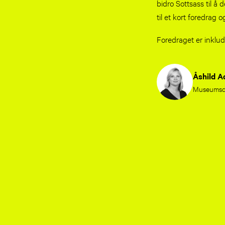
bidro Sottsass til å
til et kort foredrag
Foredraget er inklud
Åshild A
Museumsdi