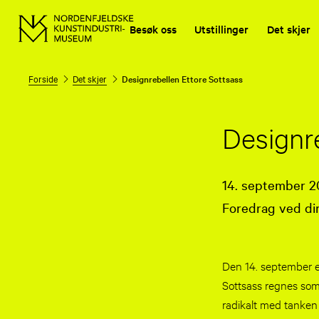
Besøk oss
Utstillinger
Det skjer
Forside
Det skjer
Designrebellen Ettore Sottsass
Designr
14. september 20
Foredrag ved di
Den 14. september er
Sottsass regnes som 
radikalt med tanke