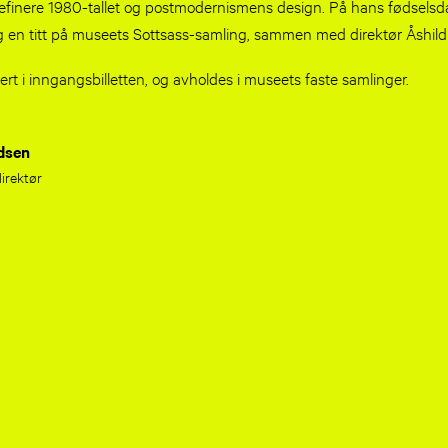
 definere 1980-tallet og postmodernismens design. På hans fødselsdag
 og en titt på museets Sottsass-samling, sammen med direktør Åshil
ert i inngangsbilletten, og avholdes i museets faste samlinger.
dsen
rektør