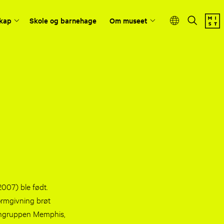
kap
Skole og barnehage
Om museet
2007) ble født.
formgivning brøt
gngruppen Memphis,