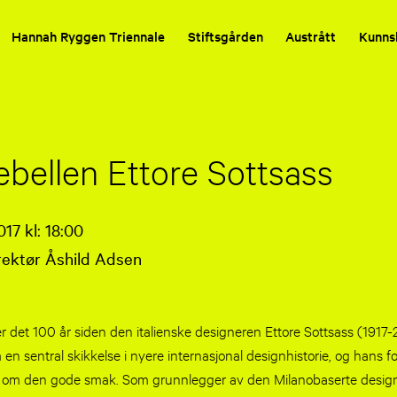
Hannah Ryggen Triennale
Stiftsgården
Austrått
Kunns
ebellen Ettore Sottsass
17 kl: 18:00
rektør Åshild Adsen
 det 100 år siden den italienske designeren Ettore Sottsass (1917-
en sentral skikkelse i nyere internasjonal designhistorie, og hans 
n om den gode smak. Som grunnlegger av den Milanobaserte desi