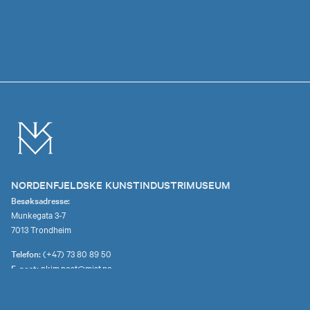
NORDENFJELDSKE KUNSTINDUSTRIMUSEUM
Besøksadresse:
Munkegata 3-7
7013 Trondheim
Telefon:
(+47) 73 80 89 50
E-post:
nkim.post@mist.no
Postadresse:
Postboks 6289 Torgarden