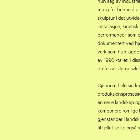
hun seg av industrie
mulig for henne å pr
skulptur i det utvid
installasjon, kinetis
performancer, som er
dokumentert ved hje
verk som hun lagde
av 1990 -tallet. I di
professor Jarnuszki
Gjennom hele sin ka
produksjonsprosesse
en serie landskap og
komponere romlige l
gjenstander i landsk
til fjellet spilte og