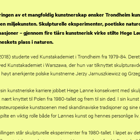
ingen av et mangfoldig kunstnerskap ønsker Trondheim kun
nen miljøkunsten. Skulpturelle eksperimenter, poetiske natu
sjoner – gjennom fire tiårs kunstnerisk virke stilte Hege L
skets plass i naturen.
18) studerte ved Kunstakademiet i Trondheim fra 1979-84. Deretter
 ved Kunstakademiet i Warszawa, der hun var tilknyttet skulpturav
de høyt anerkjente polske kunstnerne Jerzy Jarnuszkiewicz og Grzeg
sin kunstneriske karriere jobbet Hege Lønne konsekvent med skulpt
nært knyttet til Polen fra 1980-tallet og frem til sin død. I sin kun
n østeuropeiske kunstscenen med skandinaviske tradisjoner og sine 
pilte en viktig rolle både for Lønnes kunst og hennes personlige liv.
illingen står skulpturelle eksperimenter fra 1980-tallet. I løpet av de