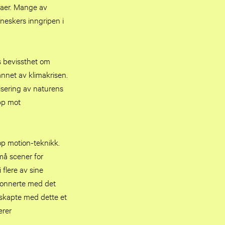
maer. Mange av
neskers inngripen i
s bevissthet om
nnet av klimakrisen.
isering av naturens
opp mot
op motion-teknikk.
må scener for
flere av sine
esonnerte med det
g skapte med dette et
erer