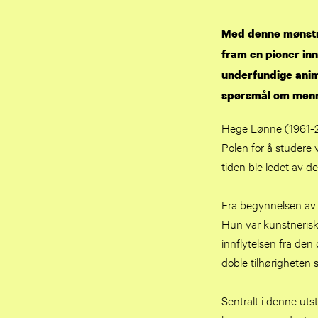
Med denne mønstr
fram en pioner in
underfundige anima
spørsmål om menne
Hege Lønne (1961-20
Polen for å studere
tiden ble ledet av 
Fra begynnelsen av 
Hun var kunstnerisk 
innflytelsen fra de
doble tilhørigheten s
Sentralt i denne utst