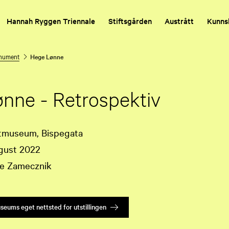
Hannah Ryggen Triennale
Stiftsgården
Austrått
Kunns
nument
Hege Lønne
nne - Retrospektiv
tmuseum, Bispegata
ugust 2022
ne Zamecznik
eums eget nettsted for utstillingen