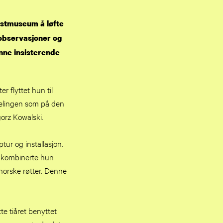
stmuseum å løfte
robservasjoner og
ønne insisterende
 flyttet hun til
delingen som på den
orz Kowalski.
ur og installasjon.
st kombinerte hun
norske røtter. Denne
tte tiåret benyttet