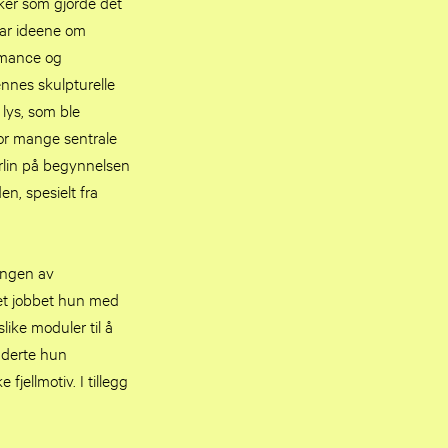
kker som gjorde det
var ideene om
ormance og
ennes skulpturelle
lys, som ble
for mange sentrale
rlin på begynnelsen
en, spesielt fra
ingen av
let jobbet hun med
like moduler til å
uderte hun
jellmotiv. I tillegg