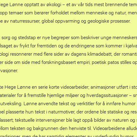
 Hege Lønne opptatt av økologi – et av vår tids mest brennende te
 opp temaer som berører forholdet mellom menneske og natur, men
e av naturressurser, global oppvarming og geologiske prosesser.
k sorg og stedstap er nye begreper som beskriver unge mennesker
dsaget av frykt for fremtiden og de endringene som kommer i kjølva
logi resonnerer med flere sider av dagens klimadebatt, der romant
r side om side med forskningsbasert empiri; poetisk patos stilles 
vasjoner.
e Hege Lønne en serie korte videoarbeider; animasjoner utført i st
erialer for å fremstille hjemlige miljøer og hverdagssituasjoner – s
veksling. Lønne anvendte tekst og verktitler for å innføre humor i 
el plasserte hun tekst i naturmotiver, der ordene ble statiske og r
plassert; tekstuelle intervensjoner ble lagt oppå bilder av naturen o
ellom teksten og bakgrunnen den henviste til. Videoarbeidene allud
tradisjoner, men de har samtidig elementer av underfundig humor.