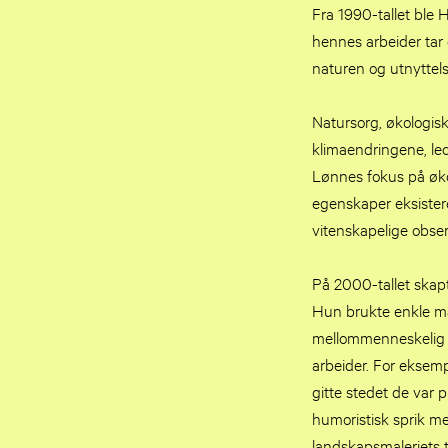
Fra 1990-tallet ble
hennes arbeider tar
naturen og utnyttels
Natursorg, økologis
klimaendringene, le
Lønnes fokus på øko
egenskaper eksistere
vitenskapelige obser
På 2000-tallet skapt
Hun brukte enkle mat
mellommenneskelig ut
arbeider. For eksemp
gitte stedet de var 
humoristisk sprik m
landskapsmaleriets 