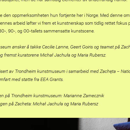
ke den oppmerksomheten hun fortjente her i Norge. Med denne om
nnes arbeid løfter vi frem et kunstnerskap som tidlig rettet fokus
 80-, 90-, og 00-tallets sammensatte kunstscene.
um ønsker å takke Cecilie Lønne, Geert Goiris og teamet på Zach
t og fremst kuratorene Michał Jachuła og Maria Rubersz.
anisert av Trondheim kunstmuseum i samarbeid med Zachęta – Nationa
ført med støtte fra EEA Grants.
lingen på Trondheim kunstmuseum: Marianne Zamecznik
lingen på Zacheta: Michał Jachuła og Maria Rubersz