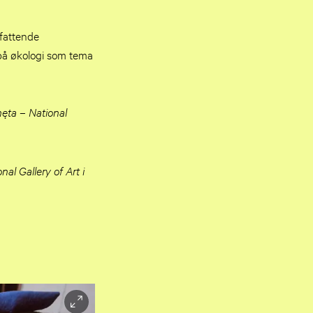
fattende
 på økologi som tema
ęta – National
l Gallery of Art i