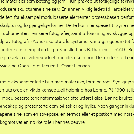
lle materialer som betong og jern. Hun prøvde ut forskjellige tekni
odusere skulpturene sine selv. En annen viktig ledetråd i arbeidet 
ede felt, for eksempel modulbaserte elementer, prosessbasert perf
k skulptur og forgjengelige former. Dette kommer spesielt til syne i h
 dokumentert i en serie fotografier, samt utforskning av skygge og 
lp av fotografi. «Åpne» skulpturelle systemer var utgangspunktet 
 under kunstneroppholdet på Künstlerhaus Bethanien – DAAD i Be
sse prosjektene videreutviklet hun ideer som hun fikk under studietid
ewicz, og Open Form teorien til Oscar Hansen.
rriere eksperimenterte hun med materialer, form og rom. Synliggjør
n utgjorde en viktig konseptuell holdning hos Lønne. På 1990-tal
 modulbaserte terrengformasjoner, ofte utført i gips. Lønne brukte s
andskap og presenterte dem på sokler og hyller. Noen ganger inkl
apene sine, som en sovepose, en termos eller et postkort med norske f
så skogmotivet en nøkkelrolle i hennes oeuvre.