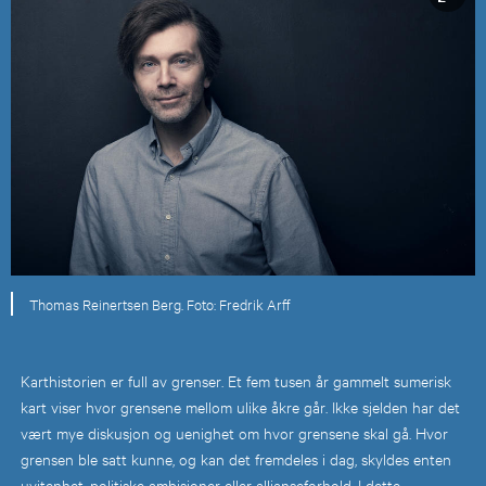
Thomas Reinertsen Berg. Foto: Fredrik Arff
Karthistorien er full av grenser. Et fem tusen år gammelt sumerisk
kart viser hvor grensene mellom ulike åkre går. Ikke sjelden har det
vært mye diskusjon og uenighet om hvor grensene skal gå. Hvor
grensen ble satt kunne, og kan det fremdeles i dag, skyldes enten
uvitenhet, politiske ambisjoner eller allianseforhold. I dette