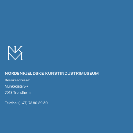
NORDENFJELDSKE KUNSTINDUSTRIMUSEUM
Besøksadresse:
Munkegata 3-7
7013 Trondheim
Telefon:
(+47) 73 80 89 50
E-post:
nkim.post@mist.no
Postadresse:
Postboks 6289 Torgarden
7489 Trondheim