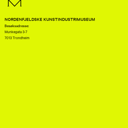
NORDENFJELDSKE KUNSTINDUSTRIMUSEUM
Besøksadresse:
Munkegata 3-7
7013 Trondheim
Telefon:
(+47) 73 80 89 50
E-post:
nkim.post@mist.no
Postadresse:
Postboks 6289 Torgarden
7489 Trondheim
Åpenhetsloven
Personvernerklæring og informasjonskapsler (cookies)
Facebook
Instagram
Youtube
flickr
TripAdvisor