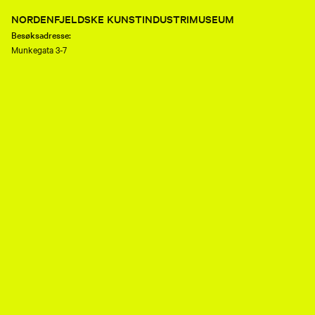
NORDENFJELDSKE KUNSTINDUSTRIMUSEUM
Besøksadresse:
Munkegata 3-7
7013 Trondheim
Telefon:
(+47) 73 80 89 50
E-post:
nkim.post@mist.no
Postadresse:
Postboks 6289 Torgarden
7489 Trondheim
Åpenhetsloven
Personvernerklæring og informasjonskapsler (cookies)
Facebook
Instagram
Youtube
flickr
TripAdvisor
Museene i Sør-Trøndelag