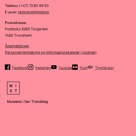
Telefon:
(+47) 73 80 89 50
E-post:
nkim.post@mist.no
Postadresse:
Postboks 6289 Torgarden
7489 Trondheim
Åpenhetsloven
Personvernerklæring og informasjonskapsler (cookies)
Facebook
Instagram
Youtube
flickr
TripAdvisor
Museene i Sør-Trøndelag