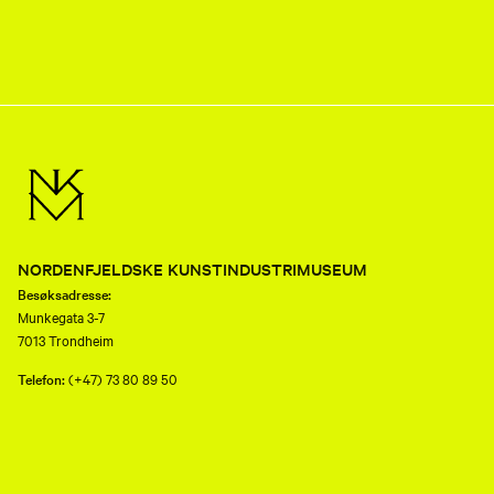
NORDENFJELDSKE KUNSTINDUSTRIMUSEUM
Besøksadresse:
Munkegata 3-7
7013 Trondheim
Telefon:
(+47) 73 80 89 50
E-post:
nkim.post@mist.no
Postadresse:
Postboks 6289 Torgarden
7489 Trondheim