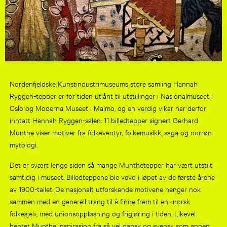
Nordenfjeldske Kunstindustrimuseums store samling Hannah
Ryggen-tepper er for tiden utlånt til utstillinger i Nasjonalmuseet i
Oslo og Moderna Museet i Malmö, og en verdig vikar har derfor
inntatt Hannah Ryggen-salen: 11 billedtepper signert Gerhard
Munthe viser motiver fra folkeventyr, folkemusikk, saga og norrøn
mytologi.
Det er svært lenge siden så mange Munthetepper har vært utstilt
samtidig i museet. Billedteppene ble vevd i løpet av de første årene
av 1900-tallet. De nasjonalt utforskende motivene henger nok
sammen med en generell trang til å finne frem til en «norsk
folkesjel», med unionsoppløsning og frigjøring i tiden. Likevel
hentet Munthe inspirasjon fra så vel dansk og svensk som annen