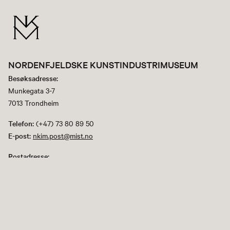
NORDENFJELDSKE KUNSTINDUSTRIMUSEUM
Besøksadresse:
Munkegata 3-7
7013 Trondheim
Telefon:
(+47) 73 80 89 50
E-post:
nkim.post@mist.no
Postadresse:
Postboks 6289 Torgarden
7489 Trondheim
Facebook
Instagram
Youtube
flickr
TripAdvisor