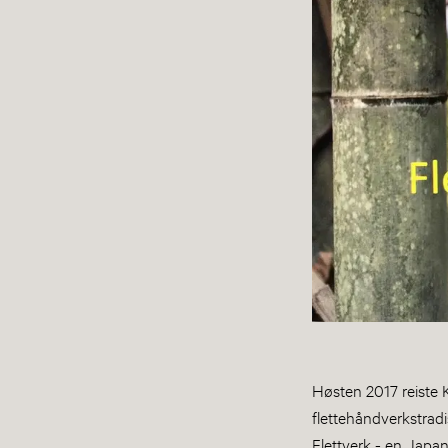
Høsten 2017 reiste 
flettehåndverkstradis
Flettverk - en Japan