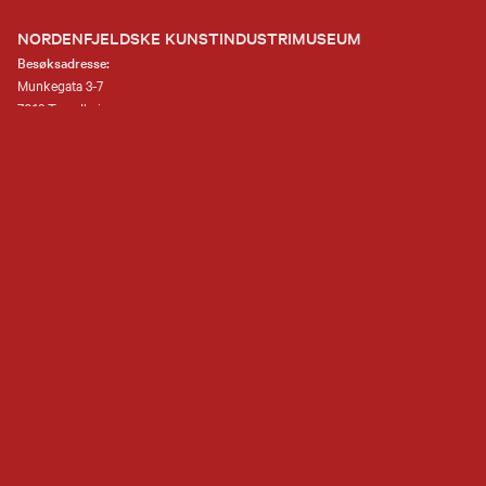
NORDENFJELDSKE KUNSTINDUSTRIMUSEUM
Besøksadresse:
Munkegata 3-7
7013 Trondheim
Telefon:
(+47) 73 80 89 50
E-post:
nkim.post@mist.no
Postadresse:
Postboks 6289 Torgarden
7489 Trondheim
Åpenhetsloven
Personvernerklæring og informasjonskapsler (cookies)
Facebook
Instagram
Youtube
flickr
TripAdvisor