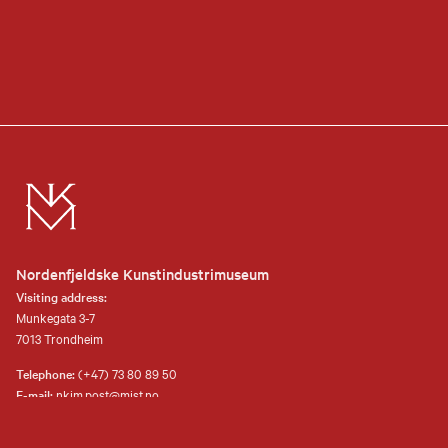
Nordenfjeldske Kunstindustrimuseum
Visiting address:
Munkegata 3-7
7013 Trondheim
Telephone:
(+47) 73 80 89 50
E-mail:
nkim.post@mist.no
Postal address: