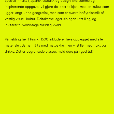
spesiell innsikt i japansk estetikk og design. Morsomme og
inspirerende oppgaver vil gjøre deltakerne kjent med en kultur som
ligger langt unna geografisk, men som er svært innflytelsesrik på
vestlig visuell kultur. Deltakerne lager sin egen utstilling, og
inviterer til vernissage torsdag kveld.
Påmelding
her
! Pris kr 1500 inkluderer hele opplegget med alle
materialer. Barna må ta med matpakke, men vi stiller med frukt og
drikke. Det er begrensede plasser, meld dere på i god tid!