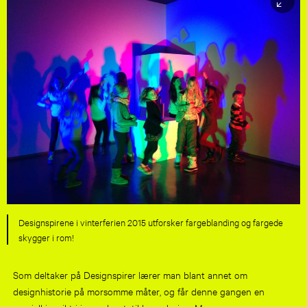
Designspirene i vinterferien 2015 utforsker fargeblanding og fargede
skygger i rom!
Som deltaker på Designspirer lærer man blant annet om
designhistorie på morsomme måter, og får denne gangen en